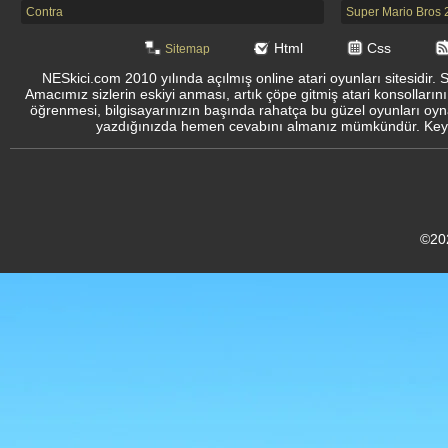
Contra
Super Mario Bros 
Html
Css
Sitemap
NESkici.com 2010 yılında açılmış online atari oyunları sitesidir. 
Amacımız sizlerin eskiyi anması, artık çöpe gitmiş atari konsolların
öğrenmesi, bilgisayarınızın başında rahatça bu güzel oyunları oyna
yazdığınızda hemen cevabını almanız mümkündür. Keyifli
©20