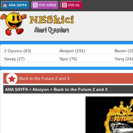
ANA SAYFA
ÜYE GİRİŞİ
ÜYE OL
2 Oyuncu (63)
Aksiyon (191)
Beceri (1
Savaş (27)
Spor (76)
Yarış (24)
Back to the Future 2 and 3
ANA SAYFA
»
Aksiyon
»
Back to the Future 2 and 3