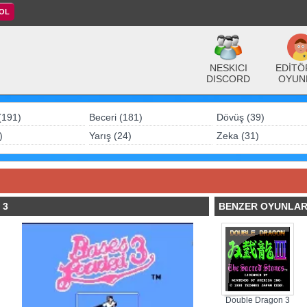
 OL
NESKICI
EDİTÖ
DISCORD
OYUN
(191)
Beceri (181)
Dövüş (39)
)
Yarış (24)
Zeka (31)
 3
BENZER OYUNLA
Double Dragon 3