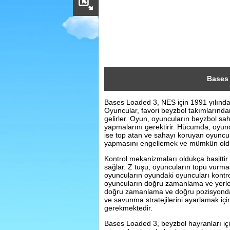
Sosyal
Facebook
Twitter
Instagram
Bases
Bases Loaded 3, NES için 1991 yılında
Pinterest
Oyuncular, favori beyzbol takımlarından
gelirler. Oyun, oyuncuların beyzbol
yapmalarını gerektirir. Hücumda, oyun
ise top atan ve sahayı koruyan oyuncula
yapmasını engellemek ve mümkün oldu
Kontrol mekanizmaları oldukça basittir
sağlar. Z tuşu, oyuncuların topu vurmas
oyuncuların oyundaki oyuncuları kontr
oyuncuların doğru zamanlama ve yerl
doğru zamanlama ve doğru pozisyonda 
ve savunma stratejilerini ayarlamak iç
gerekmektedir.
Bases Loaded 3, beyzbol hayranları iç