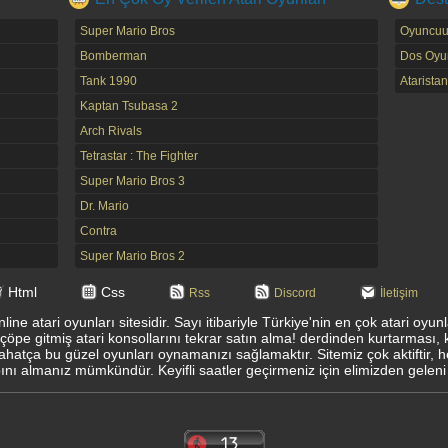
Super Mario Bros
Oyuncuu
Bomberman
Dos Oyun
Tank 1990
Ataristan
Kaptan Tsubasa 2
Arch Rivals
Tetrastar : The Fighter
Super Mario Bros 3
Dr. Mario
Contra
Super Mario Bros 2
Html
Css
Rss
Discord
İletişim
ine atari oyunları sitesidir. Sayı itibariyle Türkiye'nin en çok atari oyu
 çöpe gitmiş atari konsollarını tekrar satın alma! derdinden kurtarması, 
ahatça bu güzel oyunları oynamanızı sağlamaktır. Sitemiz çok aktiftir, 
ı almanız mümkündür. Keyifli saatler geçirmeniz için elimizden geleni