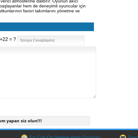
erici atmosferine daldırır. Oyunun akıcı
i başlayanlar hem de deneyimli oyuncular için
utkunlarının favori takımlarını yönetme ve
+22 = ?
um yapan siz olun!!!
En Çok Oy Verilen Atari Oyunları
Dest