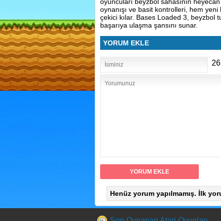
oyuncuları beyzbol sahasının heyecan v
oynanışı ve basit kontrolleri, hem yen
çekici kılar. Bases Loaded 3, beyzbol t
başarıya ulaşma şansını sunar.
YORUM EKLE
26
Henüz yorum yapılmamış. İlk yor
Son Oynanan Atari Oyunları