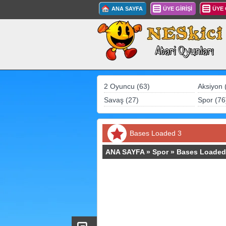
ANA SAYFA
ÜYE GİRİŞİ
ÜYE
2 Oyuncu (63)
Aksiyon 
Savaş (27)
Spor (76
Bases Loaded 3
ANA SAYFA
»
Spor
»
Bases Loaded