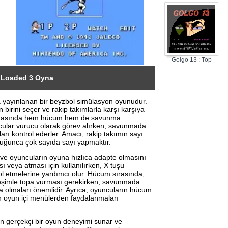
Golgo 13 : Top
Secret Episode
 Loaded 3 Oyna
 yayınlanan bir beyzbol simülasyon oyunudur.
 birini seçer ve rakip takımlarla karşı karşıya
 sahasında hem hücum hem de savunma
cular vurucu olarak görev alırken, savunmada
rı kontrol ederler. Amacı, rakip takımın sayı
ğunca çok sayıda sayı yapmaktır.
 ve oyuncuların oyuna hızlıca adapte olmasını
ı veya atması için kullanılırken, X tuşu
ol etmelerine yardımcı olur. Hücum sırasında,
eşimle topa vurması gerekirken, savunmada
olmaları önemlidir. Ayrıca, oyuncuların hücum
in oyun içi menülerden faydalanmaları
in gerçekçi bir oyun deneyimi sunar ve