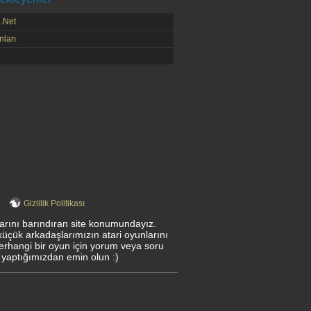
.Net
ları
Gizlilik Politikası
nlarını barındıran site konumundayız.
küçük arkadaşlarımızın atari oyunlarını
herhangi bir oyun için yorum veya soru
 yaptığımızdan emin olun :)