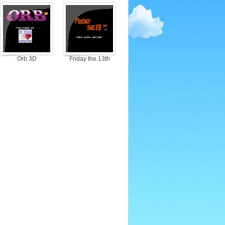
3
Orb 3D
Friday the 13th