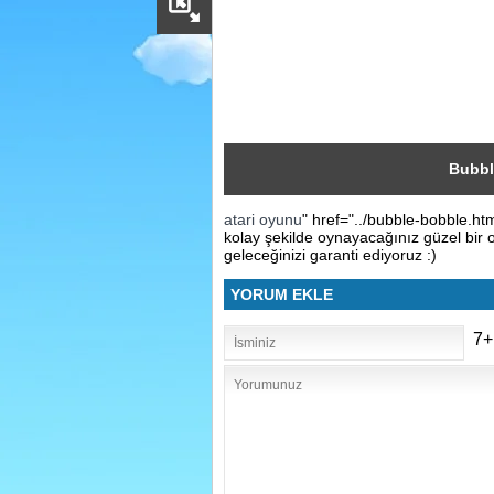
Sosyal
Facebook
Twitter
Instagram
Bubbl
atari oyunu
" href="../bubble-bobble.h
Pinterest
kolay şekilde oynayacağınız güzel bir
geleceğinizi garanti ediyoruz :)
YORUM EKLE
7+