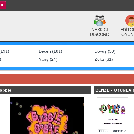
 OL
NESKICI
EDİTÖ
DISCORD
OYUN
(191)
Beceri (181)
Dövüş (39)
)
Yarış (24)
Zeka (31)
obble
BENZER OYUNLA
Bubble Bobble 2