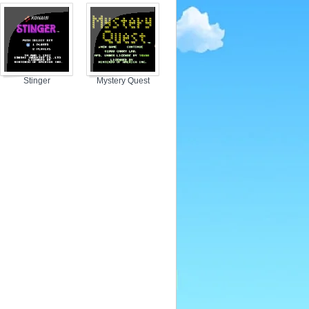
The Rescue
Stinger
Mystery Quest