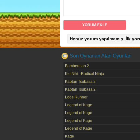
Henüz yorum yapılmamış. İlk yor
Son Oynanan Atari Oyunları
Bomberman 2
Kid Niki : Radical Ninja
Kaptan Tsubasa 2
Kaptan Tsubasa 2
Lode Runner
Legend of Kage
Legend of Kage
Legend of Kage
Legend of Kage
Kage