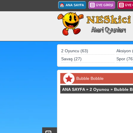
ANA SAYFA
ÜYE GİRİŞİ
ÜYE
2 Oyuncu (63)
Aksiyon 
Savaş (27)
Spor (76
Bubble Bobble
ANA SAYFA
»
2 Oyuncu
»
Bubble B