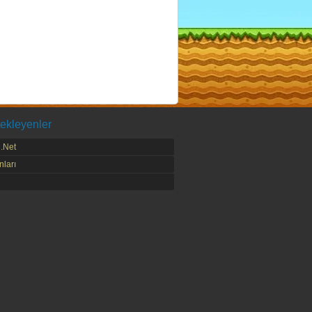
ekleyenler
.Net
ları