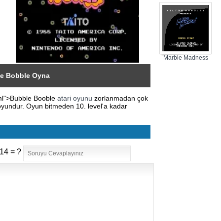
Marble Madness
e Bobble Oyna
tml">Bubble Booble
atari oyunu
zorlanmadan çok
 oyundur. Oyun bitmeden 10. level'a kadar
14 = ?