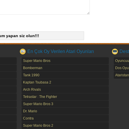
um yapan siz olun!!!
En Çok Oy Verilen Atari Oyunları
Dest
Super Mario Bros
Oyuncuu
Bomberman
Dos Oyun
Tank 1990
Ataristan
Kaptan Tsubasa 2
Arch Rivals
Tetrastar : The Fighter
Super Mario Bros 3
Dr. Mario
Contra
Super Mario Bros 2