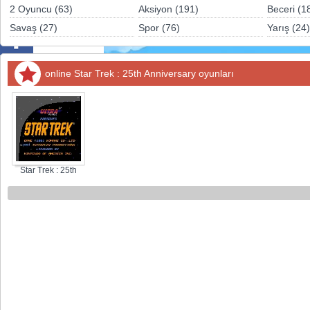
Sosyal
2 Oyuncu (63)
Aksiyon (191)
Beceri (1
Savaş (27)
Spor (76)
Yarış (24)
Facebook
Twitter
online Star Trek : 25th Anniversary oyunları
Instagram
Pinterest
Star Trek : 25th
Anniversary