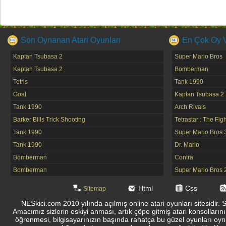
Son Oynanan Atari Oyunları
En Çok Oy Ve
Kaptan Tsubasa 2
Super Mario Bros
Kaptan Tsubasa 2
Bomberman
Tetris
Tank 1990
Goal
Kaptan Tsubasa 2
Tank 1990
Arch Rivals
Barker Bills Trick Shooting
Tetrastar : The Fig
Tank 1990
Super Mario Bros 
Tank 1990
Dr. Mario
Bomberman
Contra
Bomberman
Super Mario Bros 
Html
Css
Sitemap
NESkici.com 2010 yılında açılmış online atari oyunları sitesidir. 
Amacımız sizlerin eskiyi anması, artık çöpe gitmiş atari konsolların
öğrenmesi, bilgisayarınızın başında rahatça bu güzel oyunları oyna