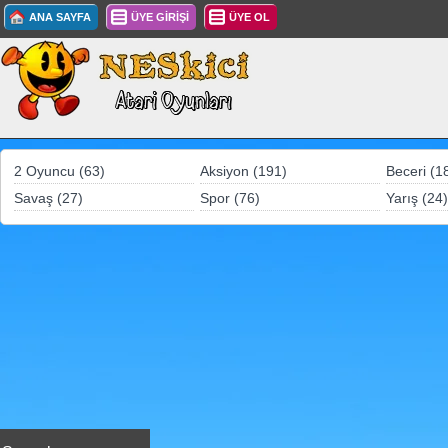
ANA SAYFA
ÜYE GİRİŞİ
ÜYE OL
2 Oyuncu (63)
Aksiyon (191)
Beceri (1
Savaş (27)
Spor (76)
Yarış (24)