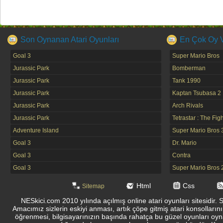
Son Oynanan Atari Oyunları
En Çok Oy Ve
Goal 3
Super Mario Bros
Jurassic Park
Bomberman
Jurassic Park
Tank 1990
Jurassic Park
Kaptan Tsubasa 2
Jurassic Park
Arch Rivals
Jurassic Park
Tetrastar : The Fig
Adventure Island
Super Mario Bros 
Goal 3
Dr. Mario
Goal 3
Contra
Goal 3
Super Mario Bros 
Html
Css
Sitemap
NESkici.com 2010 yılında açılmış online atari oyunları sitesidir. 
Amacımız sizlerin eskiyi anması, artık çöpe gitmiş atari konsolların
öğrenmesi, bilgisayarınızın başında rahatça bu güzel oyunları oyna