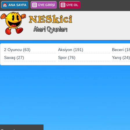
ANA SAYFA
ÜYE GİRİŞİ
ÜYE OL
2 Oyuncu (63)
Aksiyon (191)
Beceri (1
Savaş (27)
Spor (76)
Yarış (24)