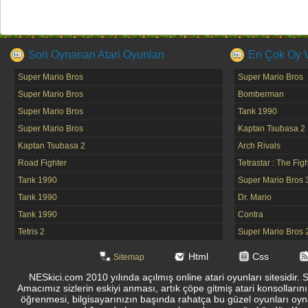
Son Oynanan Atari Oyunları
En Çok Oy Ve
Super Mario Bros
Super Mario Bros
Super Mario Bros
Bomberman
Super Mario Bros
Tank 1990
Super Mario Bros
Kaptan Tsubasa 2
Kaptan Tsubasa 2
Arch Rivals
Road Fighter
Tetrastar : The Fig
Tank 1990
Super Mario Bros 
Tank 1990
Dr. Mario
Tank 1990
Contra
Tetris 2
Super Mario Bros 
Html
Css
Sitemap
NESkici.com 2010 yılında açılmış online atari oyunları sitesidir. 
Amacımız sizlerin eskiyi anması, artık çöpe gitmiş atari konsolların
öğrenmesi, bilgisayarınızın başında rahatça bu güzel oyunları oyna