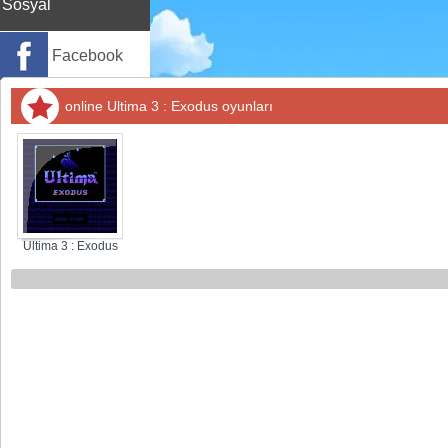
Sosyal
Facebook
Twitter
online Ultima 3 : Exodus oyunları
Instagram
Pinterest
Ultima 3 : Exodus