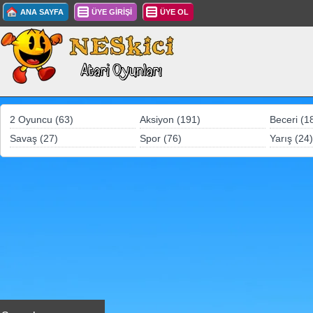
ANA SAYFA
ÜYE GİRİŞİ
ÜYE OL
2 Oyuncu (63)
Aksiyon (191)
Beceri (1
Savaş (27)
Spor (76)
Yarış (24)