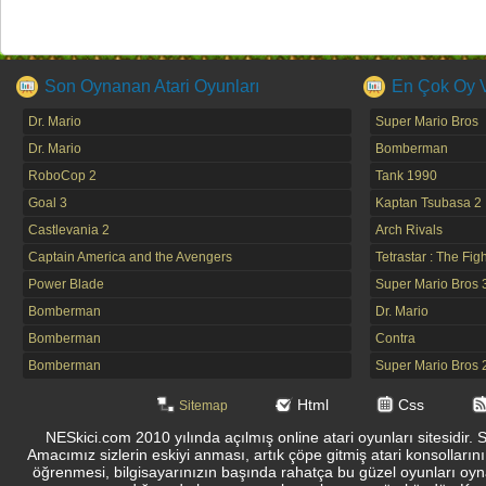
Son Oynanan Atari Oyunları
En Çok Oy Ve
Dr. Mario
Super Mario Bros
Dr. Mario
Bomberman
RoboCop 2
Tank 1990
Goal 3
Kaptan Tsubasa 2
Castlevania 2
Arch Rivals
Captain America and the Avengers
Tetrastar : The Fig
Power Blade
Super Mario Bros 
Bomberman
Dr. Mario
Bomberman
Contra
Bomberman
Super Mario Bros 
Html
Css
Sitemap
NESkici.com 2010 yılında açılmış online atari oyunları sitesidir. 
Amacımız sizlerin eskiyi anması, artık çöpe gitmiş atari konsolların
öğrenmesi, bilgisayarınızın başında rahatça bu güzel oyunları oyna