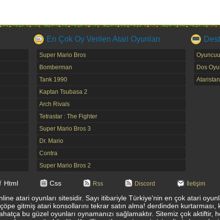
En Çok Oy Verilen Atari Oyunları
Dest
Super Mario Bros
Oyuncuu
Bomberman
Dos Oyun
Tank 1990
Ataristan
Kaptan Tsubasa 2
Arch Rivals
Tetrastar : The Fighter
Super Mario Bros 3
Dr. Mario
Contra
Super Mario Bros 2
Html
Css
Rss
Discord
İletişim
ine atari oyunları sitesidir. Sayı itibariyle Türkiye'nin en çok atari oyu
 çöpe gitmiş atari konsollarını tekrar satın alma! derdinden kurtarması, 
ahatça bu güzel oyunları oynamanızı sağlamaktır. Sitemiz çok aktiftir, 