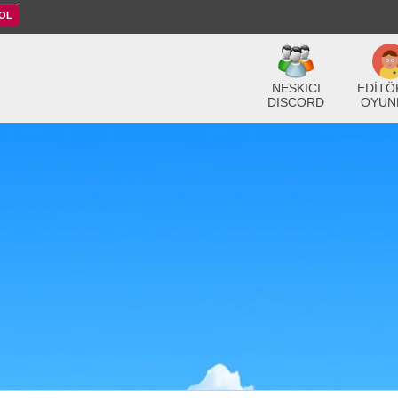
 OL
NESKICI
EDİTÖ
DISCORD
OYUN