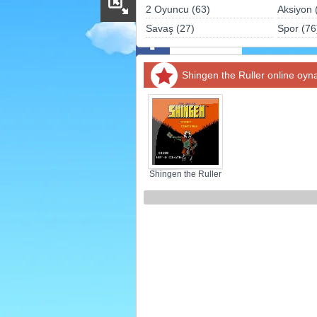
Sosyal
2 Oyuncu (63)
Aksiyon 
Savaş (27)
Spor (76
Facebook
Twitter
Shingen the Ruller online oyn
Instagram
Pinterest
Shingen the Ruller