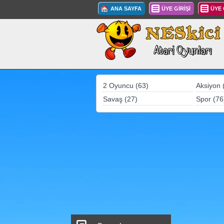
ANA SAYFA
ÜYE GİRİŞİ
ÜYE
2 Oyuncu (63)
Aksiyon 
Savaş (27)
Spor (76