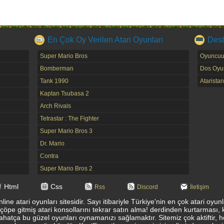
En Çok Oy Verilen Atari Oyunları
Dest
Super Mario Bros
Oyuncuu
Bomberman
Dos Oyun
Tank 1990
Ataristan
Kaptan Tsubasa 2
Arch Rivals
Tetrastar : The Fighter
Super Mario Bros 3
Dr. Mario
Contra
Super Mario Bros 2
Html
Css
Rss
Discord
İletişim
ine atari oyunları sitesidir. Sayı itibariyle Türkiye'nin en çok atari oyu
 çöpe gitmiş atari konsollarını tekrar satın alma! derdinden kurtarması, 
ahatça bu güzel oyunları oynamanızı sağlamaktır. Sitemiz çok aktiftir, 