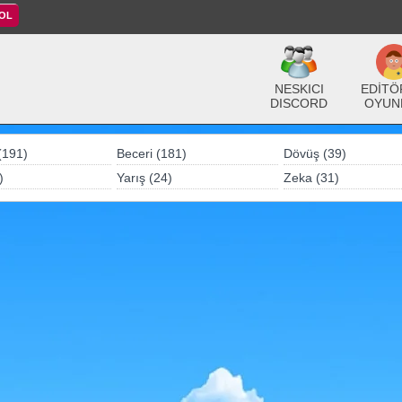
 OL
NESKICI
EDİTÖ
DISCORD
OYUN
(191)
Beceri (181)
Dövüş (39)
)
Yarış (24)
Zeka (31)