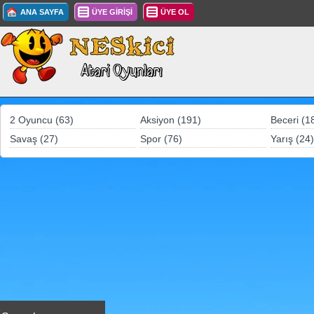
ANA SAYFA
ÜYE GİRİŞİ
ÜYE OL
2 Oyuncu (63)
Aksiyon (191)
Beceri (1
Savaş (27)
Spor (76)
Yarış (24)