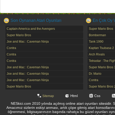
Son Oynanan Atari Oyunları
En Çok Oy Ve
Captain America and the Avengers
Super Mario Bros
Super Mario Bros
Bomberman
Joe and Mac : Caveman Ninja
Tank 1990
Contra
Kaptan Tsubasa 2
Contra
Arch Rivals
Contra
Tetrastar : The Fig
Joe and Mac : Caveman Ninja
Super Mario Bros 
Joe and Mac : Caveman Ninja
Dr. Mario
Joe and Mac : Caveman Ninja
Contra
Super Mario Bros
Super Mario Bros 
Html
Css
Sitemap
NESkici.com 2010 yılında açılmış online atari oyunları sitesidir. 
Amacımız sizlerin eskiyi anması, artık çöpe gitmiş atari konsolların
öğrenmesi, bilgisayarınızın başında rahatça bu güzel oyunları oyna