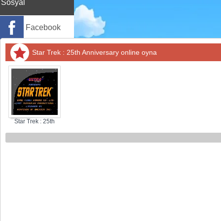
Sosyal
Facebook
Twitter
Star Trek : 25th Anniversary online oyna
Instagram
Pinterest
Star Trek : 25th
Anniversary