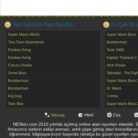
Son Oynanan Atari Oyunları
En Çok Oy Ve
Super Mario World
Super Mario Bros
Tiny Toon Adventures
Bomberman
Donkey Kong
Tank 1990
Donkey Kong
Kaptan Tsubasa 2
Circus Charlie
Arch Rivals
Snow Bros.
Tetrastar : The Fig
Bomberman
Super Mario Bros 
Bomberman
Dr. Mario
Dig Dug
Contra
Twin Bee
Super Mario Bros 
Html
Css
Sitemap
NESkici.com 2010 yılında açılmış online atari oyunları sitesidir. 
Amacımız sizlerin eskiyi anması, artık çöpe gitmiş atari konsolların
öğrenmesi, bilgisayarınızın başında rahatça bu güzel oyunları oyna