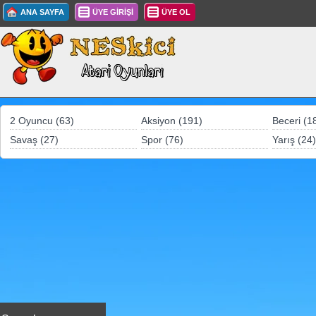
ANA SAYFA
ÜYE GİRİŞİ
ÜYE OL
2 Oyuncu (63)
Aksiyon (191)
Beceri (1
Savaş (27)
Spor (76)
Yarış (24)