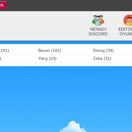
 OL
NESKICI
EDİTÖ
DISCORD
OYUN
(191)
Beceri (181)
Dövüş (39)
)
Yarış (24)
Zeka (31)