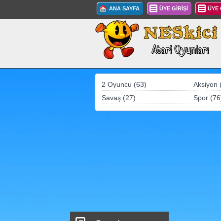
ANA SAYFA
ÜYE GİRİŞİ
ÜYE
2 Oyuncu (63)
Aksiyon 
Savaş (27)
Spor (76