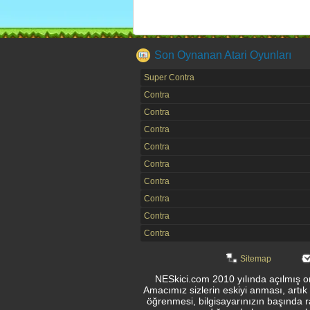
Son Oynanan Atari Oyunları
Super Contra
Contra
Contra
Contra
Contra
Contra
Contra
Contra
Contra
Contra
Sitemap
NESkici.com 2010 yılında açılmış onl
Amacımız sizlerin eskiyi anması, artık
öğrenmesi, bilgisayarınızın başında r