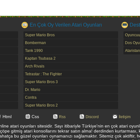
En Çok Oy Verilen Atari Oyunları
Dest
Super Mario Bros
Oyuncuu
Bomberman
Dos Oyun
Tank 1990
Ataristan
Kaptan Tsubasa 2
Arch Rivals
Tetrastar : The Fighter
Super Mario Bros 3
Dr. Mario
Contra
Super Mario Bros 2
Html
Css
Rss
Discord
İletişim
ine atari oyunları sitesidir. Sayı itibariyle Türkiye'nin en çok atari oyu
 çöpe gitmiş atari konsollarını tekrar satın alma! derdinden kurtarması, 
ahatça bu güzel oyunları oynamanızı sağlamaktır. Sitemiz çok aktiftir, 