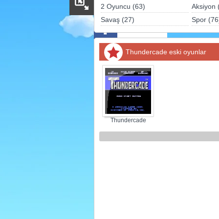
Sosyal
2 Oyuncu (63)
Aksiyon 
Savaş (27)
Spor (76
Facebook
Twitter
Thundercade eski oyunlar
Instagram
Pinterest
Thundercade