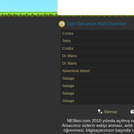
Son Oynanan Atari Oyunları
Contra
Tetris
Contra
Dr. Mario
Dr. Mario
Adventure Island
Galaga
Galaga
Galaga
Galaga
Sitemap
NESkici.com 2010 yılında açılmış onl
Amacımız sizlerin eskiyi anması, artık
öğrenmesi, bilgisayarınızın başında r