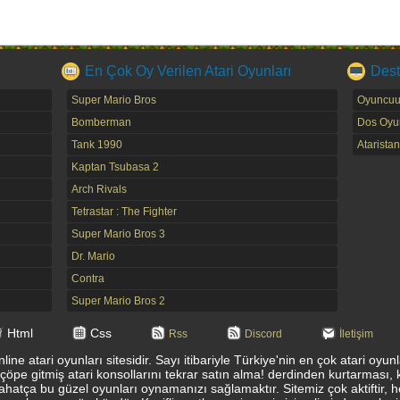
En Çok Oy Verilen Atari Oyunları
Dest
Super Mario Bros
Oyuncuu
Bomberman
Dos Oyun
Tank 1990
Ataristan
Kaptan Tsubasa 2
Arch Rivals
Tetrastar : The Fighter
Super Mario Bros 3
Dr. Mario
Contra
Super Mario Bros 2
Html
Css
Rss
Discord
İletişim
ine atari oyunları sitesidir. Sayı itibariyle Türkiye'nin en çok atari oyu
 çöpe gitmiş atari konsollarını tekrar satın alma! derdinden kurtarması, 
ahatça bu güzel oyunları oynamanızı sağlamaktır. Sitemiz çok aktiftir, 