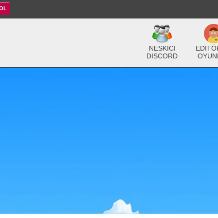
 OL
NESKICI
EDİTÖ
DISCORD
OYUN