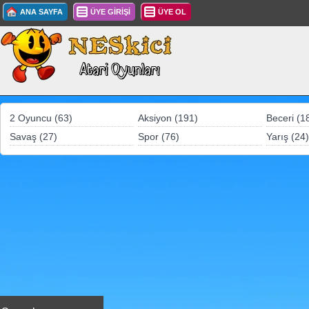
ANA SAYFA
ÜYE GİRİŞİ
ÜYE OL
2 Oyuncu (63)
Aksiyon (191)
Beceri (1
Savaş (27)
Spor (76)
Yarış (24)