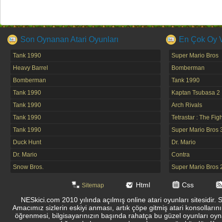
Son Oynanan Atari Oyunları
En Çok Oy Ve
Tank 1990
Super Mario Bros
Heavy Barrel
Bomberman
Bomberman
Tank 1990
Tank 1990
Kaptan Tsubasa 2
Tank 1990
Arch Rivals
Tank 1990
Tetrastar : The Fig
Tank 1990
Super Mario Bros 
Duck Hunt
Dr. Mario
Dr. Mario
Contra
Snow Bros.
Super Mario Bros 
Html
Css
Sitemap
NESkici.com 2010 yılında açılmış online atari oyunları sitesidir. 
Amacımız sizlerin eskiyi anması, artık çöpe gitmiş atari konsolların
öğrenmesi, bilgisayarınızın başında rahatça bu güzel oyunları oyna