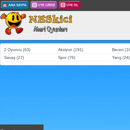
ANA SAYFA
ÜYE GİRİŞİ
ÜYE OL
2 Oyuncu (63)
Aksiyon (191)
Beceri (1
Savaş (27)
Spor (76)
Yarış (24)