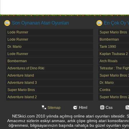
Son Oynanan Atari Oyunları
En Çok Oy Ve
Lode Runner
Super Mario Bros
Lode Runner
Bomberman
Dr. Mario
Tank 1990
Lode Runner
Kaptan Tsubasa 2
Bomberman
Arch Rivals
Adventures of Dino Riki
Tetrastar : The Fig
Adventure Island
Super Mario Bros 
Adventure Island 3
Dr. Mario
Super Mario Bros
Contra
Adventure Island 2
Super Mario Bros 
Html
Css
Sitemap
NESkici.com 2010 yılında açılmış online atari oyunları sitesidir. 
Amacımız sizlerin eskiyi anması, artık çöpe gitmiş atari konsolların
öğrenmesi, bilgisayarınızın başında rahatça bu güzel oyunları oyna