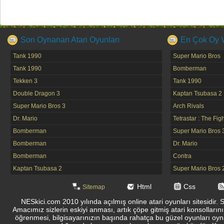
Son Oynanan Atari Oyunları
En Çok Oy Ve
Tank 1990
Super Mario Bros
Tank 1990
Bomberman
Tekken 3
Tank 1990
Double Dragon 3
Kaptan Tsubasa 2
Super Mario Bros 3
Arch Rivals
Dr. Mario
Tetrastar : The Fig
Bomberman
Super Mario Bros 
Bomberman
Dr. Mario
Bomberman
Contra
Kaptan Tsubasa 2
Super Mario Bros 
Html
Css
Sitemap
NESkici.com 2010 yılında açılmış online atari oyunları sitesidir. 
Amacımız sizlerin eskiyi anması, artık çöpe gitmiş atari konsolların
öğrenmesi, bilgisayarınızın başında rahatça bu güzel oyunları oyna