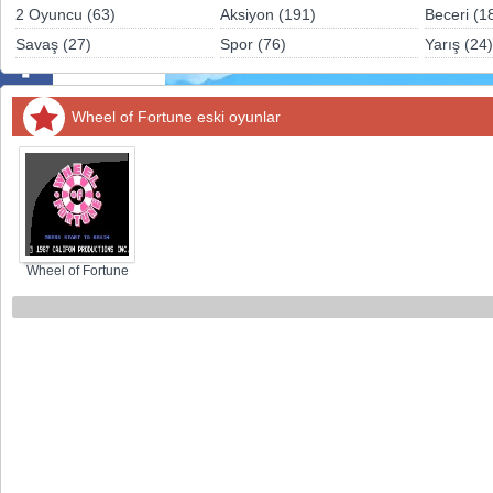
Sosyal
2 Oyuncu (63)
Aksiyon (191)
Beceri (1
Savaş (27)
Spor (76)
Yarış (24)
Facebook
Twitter
Wheel of Fortune eski oyunlar
Instagram
Pinterest
Wheel of Fortune