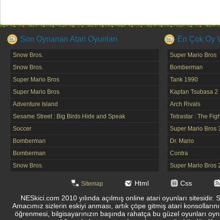
Son Oynanan Atari Oyunları
En Çok Oy Ve
Snow Bros.
Super Mario Bros
Snow Bros.
Bomberman
Super Mario Bros
Tank 1990
Super Mario Bros
Kaptan Tsubasa 2
Adventure Island
Arch Rivals
Sesame Street : Big Birds Hide and Speak
Tetrastar : The Fig
Soccer
Super Mario Bros 
Bomberman
Dr. Mario
Bomberman
Contra
Snow Bros.
Super Mario Bros 
Html
Css
Sitemap
NESkici.com 2010 yılında açılmış online atari oyunları sitesidir. 
Amacımız sizlerin eskiyi anması, artık çöpe gitmiş atari konsolların
öğrenmesi, bilgisayarınızın başında rahatça bu güzel oyunları oyna