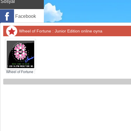
Sosyal
Facebook
Twitter
Wheel of Fortune : Junior Edition online oyna
Instagram
Pinterest
Wheel of Fortune :
Junior Edition