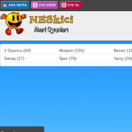
ANA SAYFA
ÜYE GİRİŞİ
ÜYE OL
2 Oyuncu (63)
Aksiyon (191)
Beceri (1
Savaş (27)
Spor (76)
Yarış (24)