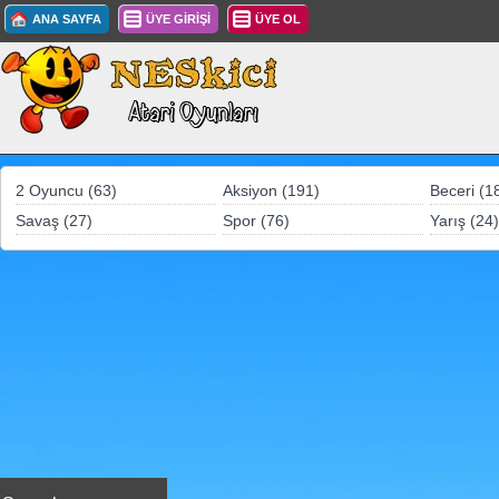
ANA SAYFA
ÜYE GİRİŞİ
ÜYE OL
2 Oyuncu (63)
Aksiyon (191)
Beceri (1
Savaş (27)
Spor (76)
Yarış (24)