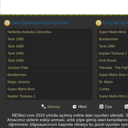
Son Oynanan Atari Oyunları
En Çok Oy Ve
Nekketsu Kakutou Densetsu
Super Mario Bros
Tank 1990
Bomberman
Tank 1990
Tank 1990
Tank 1990
Kaptan Tsubasa 2
Tank 1990
Arch Rivals
Jurassic Park
Tetrastar : The Fig
Bomberman
Super Mario Bros 
Magic Jewelry
Dr. Mario
Super Mario Bros
Contra
Kaptan Tsubasa 2
Super Mario Bros 
Html
Css
Sitemap
NESkici.com 2010 yılında açılmış online atari oyunları sitesidir. 
Amacımız sizlerin eskiyi anması, artık çöpe gitmiş atari konsolların
öğrenmesi, bilgisayarınızın başında rahatça bu güzel oyunları oyna