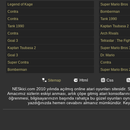
Legend of Kage
Super Mario Bros
Contra
Bomberman
Contra
Tank 1990
Tank 1990
Kaptan Tsubasa 2
Contra
Arch Rivals
Goal 3
Tetrastar : The Fig
Kaptan Tsubasa 2
Super Mario Bros 
Goal 3
Dr. Mario
Super Contra
Contra
Bomberman
Super Mario Bros 
Html
Css
Sitemap
NESkici.com 2010 yılında açılmış online atari oyunları sitesidir. 
Amacımız sizlerin eskiyi anması, artık çöpe gitmiş atari konsolların
öğrenmesi, bilgisayarınızın başında rahatça bu güzel oyunları oyna
yazdığınızda hemen cevabını almanız mümkündür. Keyifli