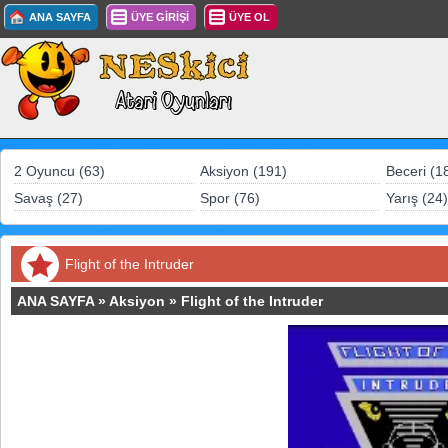
ANA SAYFA
ÜYE GİRİŞİ
ÜYE OL
2 Oyuncu (63)
Aksiyon (191)
Beceri (1
Savaş (27)
Spor (76)
Yarış (24)
Flight of the Intruder
ANA SAYFA
»
Aksiyon
»
Flight of the Intruder