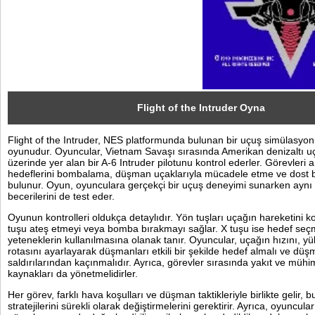
Sosyal
Facebook
Twitter
Instagram
Flight of the Intruder Oyna
Flight of the Intruder, NES platformunda bulunan bir uçuş simülasyo
Pinterest
oyunudur. Oyuncular, Vietnam Savaşı sırasında Amerikan denizaltı u
üzerinde yer alan bir A-6 Intruder pilotunu kontrol ederler. Görevler
hedeflerini bombalama, düşman uçaklarıyla mücadele etme ve dost bi
bulunur. Oyun, oyunculara gerçekçi bir uçuş deneyimi sunarken aynı
becerilerini de test eder.
Oyunun kontrolleri oldukça detaylıdır. Yön tuşları uçağın hareketini k
tuşu ateş etmeyi veya bomba bırakmayı sağlar. X tuşu ise hedef seç
yeteneklerin kullanılmasına olanak tanır. Oyuncular, uçağın hızını, yü
rotasını ayarlayarak düşmanları etkili bir şekilde hedef almalı ve dü
saldırılarından kaçınmalıdır. Ayrıca, görevler sırasında yakıt ve mühi
kaynakları da yönetmelidirler.
Her görev, farklı hava koşulları ve düşman taktikleriyle birlikte gelir, 
stratejilerini sürekli olarak değiştirmelerini gerektirir. Ayrıca, oyuncula