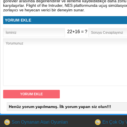
görevler arasında değerlendirilir ve ilerleme kaydedildikçe daha zorlu
karşılaşırlar. Flight of the Intruder, NES platformunda uçuş simülasyo
zorlayıcı ve heyecan verici bir deneyim sunar.
YORUM EKLE
22+16 = ?
Henüz yorum yapılmamış. İlk yorum yapan siz olun!!!
Son Oynanan Atari Oyunları
En Çok Oy Ve