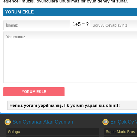
eğlenceli müziği, oyunculara unutulmaz bir oyun deneyimi sunar.
YORUM EKLE
1+5 = ?
Henüz yorum yapılmamış. İlk yorum yapan siz olun!!!
Son Oynanan Atari Oyunları
En Çok Oy Ve
Galaga
Super Mario Bros