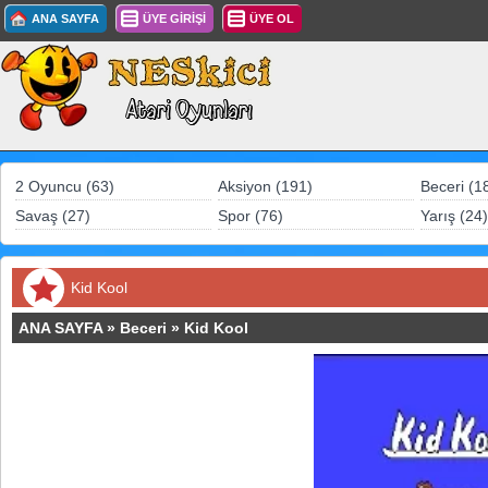
ANA SAYFA
ÜYE GİRİŞİ
ÜYE OL
2 Oyuncu (63)
Aksiyon (191)
Beceri (1
Savaş (27)
Spor (76)
Yarış (24)
Kid Kool
ANA SAYFA
»
Beceri
»
Kid Kool