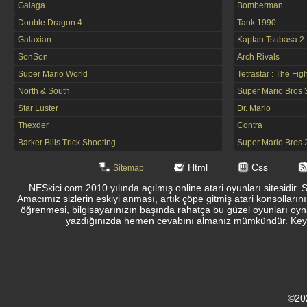
Galaga
Bomberman
Double Dragon 4
Tank 1990
Galaxian
Kaptan Tsubasa 2
SonSon
Arch Rivals
Super Mario World
Tetrastar : The Fig
North & South
Super Mario Bros 
Star Luster
Dr. Mario
Thexder
Contra
Barker Bills Trick Shooting
Super Mario Bros 
Html
Css
Sitemap
NESkici.com 2010 yılında açılmış online atari oyunları sitesidir. 
Amacımız sizlerin eskiyi anması, artık çöpe gitmiş atari konsolların
öğrenmesi, bilgisayarınızın başında rahatça bu güzel oyunları oyna
yazdığınızda hemen cevabını almanız mümkündür. Keyifli
©20