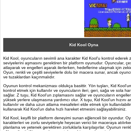
Sosyal
Facebook
Twitter
Instagram
Kid Kool Oyna
Kid Kool, oyuncuların sevimli ana karakter Kid Kool'u kontrol ederek z
Pinterest
seviyelerini aşmasını gerektiren bir platform oyunudur. Oyuncular, çeş
atlayarak ve engelleri aşarak ilerlerken, hedeflerine ulaşmak için zeki
Oyun, renkli ve çeşitli seviyelerle dolu bir macera sunar, ancak oyuncu
ve tuzaklardan kaçınmalıdır.
Oyunun kontrol mekanizması oldukça basittir. Yön tuşları, Kid Kool'un
kontrol etmek için kullanılır ve oyuncuların ileri, geri, sağa ve sola ha
sağlar. Z tuşu, Kid Kool'un zıplamasını sağlar ve oyuncuların engelle
yüksek yerlere ulaşmasına yardımcı olur. X tuşu, Kid Kool'un hızını ar
kullanılır ve daha uzun atlama mesafeleri elde etmek için kullanılabili
kullanarak Kid Kool'un daha hızlı hareket etmesini sağlayabilirsiniz.
Kid Kool, keyifli bir platform deneyimi sunan eğlenceli bir oyundur. Oy
karakterleri ve zorlu seviyeleriyle heyecan verici bir maceraya atılırken
planlama ve yetenek gerektiren zorluklarla karşılaşırlar. Oyunun renkli