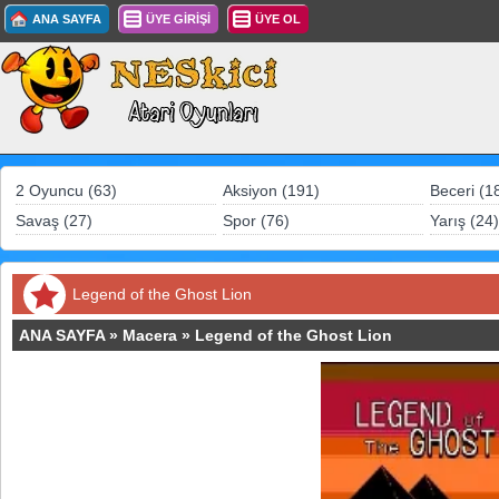
ANA SAYFA
ÜYE GİRİŞİ
ÜYE OL
2 Oyuncu (63)
Aksiyon (191)
Beceri (1
Savaş (27)
Spor (76)
Yarış (24)
Legend of the Ghost Lion
ANA SAYFA
»
Macera
»
Legend of the Ghost Lion