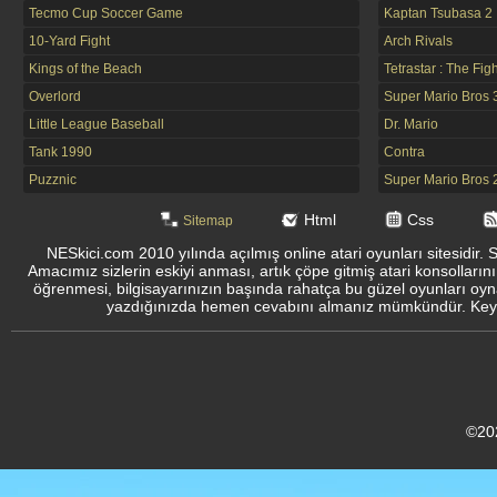
Tecmo Cup Soccer Game
Kaptan Tsubasa 2
10-Yard Fight
Arch Rivals
Kings of the Beach
Tetrastar : The Fig
Overlord
Super Mario Bros 
Little League Baseball
Dr. Mario
Tank 1990
Contra
Puzznic
Super Mario Bros 
Html
Css
Sitemap
NESkici.com 2010 yılında açılmış online atari oyunları sitesidir. 
Amacımız sizlerin eskiyi anması, artık çöpe gitmiş atari konsolların
öğrenmesi, bilgisayarınızın başında rahatça bu güzel oyunları oyna
yazdığınızda hemen cevabını almanız mümkündür. Keyifli
©20