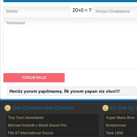
20+0 = ?
Henüz yorum yapılmamış. İlk yorum yapan siz olun!!!
Son Oynanan Atari Oyunları
En Çok Oy Ve
Tiny Toon Adventures
Super Mario Bros
Michael Andretti s World Grand Prix
Bomberman
Fifa 97 International Soccer
Tank 1990