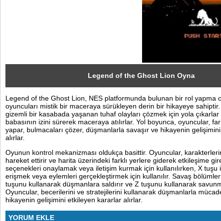
Sosyal
Facebook
Twitter
Instagram
Legend of the Ghost Lion Oyna
Legend of the Ghost Lion, NES platformunda bulunan bir rol yapma 
Pinterest
oyuncuları mistik bir maceraya sürükleyen derin bir hikayeye sahiptir
gizemli bir kasabada yaşanan tuhaf olayları çözmek için yola çıkarlar
babasının izini sürerek maceraya atılırlar. Yol boyunca, oyuncular, fark
yapar, bulmacaları çözer, düşmanlarla savaşır ve hikayenin gelişimini 
alırlar.
Oyunun kontrol mekanizması oldukça basittir. Oyuncular, karakterlerin
hareket ettirir ve harita üzerindeki farklı yerlere giderek etkileşime gir
seçenekleri onaylamak veya iletişim kurmak için kullanılırken, X tuşu
erişmek veya eylemleri gerçekleştirmek için kullanılır. Savaş bölümle
tuşunu kullanarak düşmanlara saldırır ve Z tuşunu kullanarak savunm
Oyuncular, becerilerini ve stratejilerini kullanarak düşmanlarla müca
hikayenin gelişimini etkileyen kararlar alırlar.
YORUM EKLE