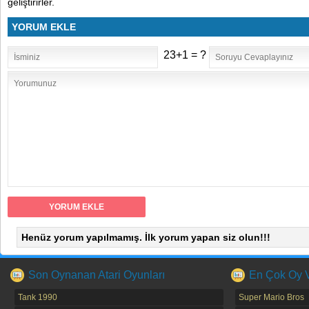
geliştirirler.
YORUM EKLE
23+1 = ?
Henüz yorum yapılmamış. İlk yorum yapan siz olun!!!
Son Oynanan Atari Oyunları
En Çok Oy Ve
Tank 1990
Super Mario Bros