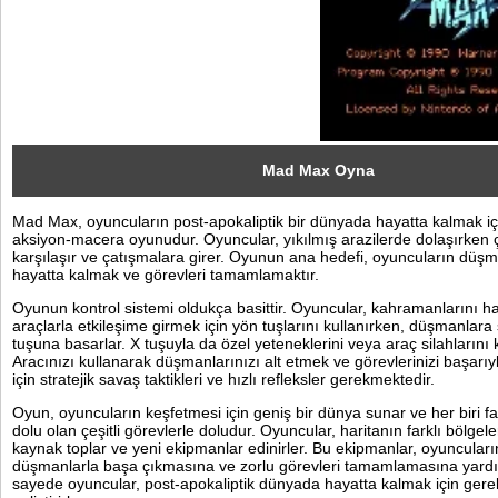
Sosyal
Facebook
Twitter
Instagram
Mad Max Oyna
Mad Max, oyuncuların post-apokaliptik bir dünyada hayatta kalmak içi
Pinterest
aksiyon-macera oyunudur. Oyuncular, yıkılmış arazilerde dolaşırken çeş
karşılaşır ve çatışmalara girer. Oyunun ana hedefi, oyuncuların düş
hayatta kalmak ve görevleri tamamlamaktır.
Oyunun kontrol sistemi oldukça basittir. Oyuncular, kahramanlarını h
araçlarla etkileşime girmek için yön tuşlarını kullanırken, düşmanlara
tuşuna basarlar. X tuşuyla da özel yeteneklerini veya araç silahlarını ku
Aracınızı kullanarak düşmanlarınızı alt etmek ve görevlerinizi başar
için stratejik savaş taktikleri ve hızlı refleksler gerekmektedir.
Oyun, oyuncuların keşfetmesi için geniş bir dünya sunar ve her biri far
dolu olan çeşitli görevlerle doludur. Oyuncular, haritanın farklı bölgel
kaynak toplar ve yeni ekipmanlar edinirler. Bu ekipmanlar, oyuncular
düşmanlarla başa çıkmasına ve zorlu görevleri tamamlamasına yardı
sayede oyuncular, post-apokaliptik dünyada hayatta kalmak için gerekl