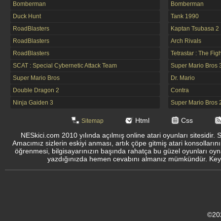
Bomberman
Bomberman
Duck Hunt
Tank 1990
RoadBlasters
Kaptan Tsubasa 2
RoadBlasters
Arch Rivals
RoadBlasters
Tetrastar : The Fig
SCAT : Special Cybernetic Attack Team
Super Mario Bros 
Super Mario Bros
Dr. Mario
Double Dragon 2
Contra
Ninja Gaiden 3
Super Mario Bros 
Html
Css
Sitemap
NESkici.com 2010 yılında açılmış online atari oyunları sitesidir. 
Amacımız sizlerin eskiyi anması, artık çöpe gitmiş atari konsolların
öğrenmesi, bilgisayarınızın başında rahatça bu güzel oyunları oyna
yazdığınızda hemen cevabını almanız mümkündür. Keyifli
©20