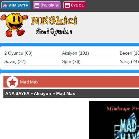
ANA SAYFA
ÜYE GİRİŞİ
ÜYE OL
2 Oyuncu (63)
Aksiyon (191)
Beceri (1
Savaş (27)
Spor (76)
Yarış (24)
Mad Max
ANA SAYFA
»
Aksiyon
»
Mad Max