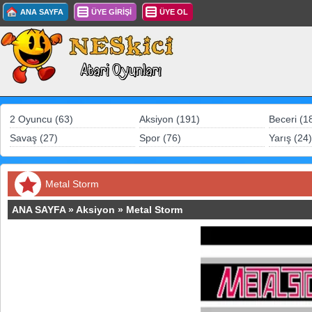
ANA SAYFA
ÜYE GİRİŞİ
ÜYE OL
2 Oyuncu (63)
Aksiyon (191)
Beceri (1
Savaş (27)
Spor (76)
Yarış (24)
Metal Storm
ANA SAYFA
»
Aksiyon
»
Metal Storm