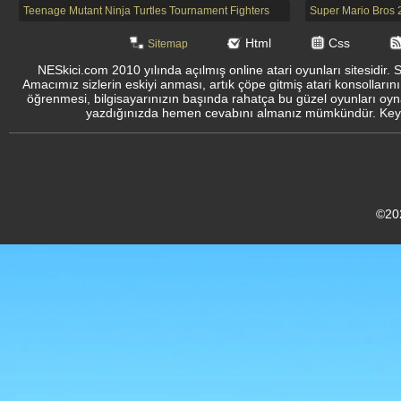
Teenage Mutant Ninja Turtles Tournament Fighters
Super Mario Bros 
Html
Css
Sitemap
NESkici.com 2010 yılında açılmış online atari oyunları sitesidir. 
Amacımız sizlerin eskiyi anması, artık çöpe gitmiş atari konsolların
öğrenmesi, bilgisayarınızın başında rahatça bu güzel oyunları oyna
yazdığınızda hemen cevabını almanız mümkündür. Keyifli
©20