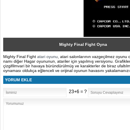
Sosyal
Facebook
Twitter
Instagram
Mighty Final Fight Oyna
Mighty Final Fight
atari oyunu
, atari salonlarının vazgeçilmez oyunu o
Pinterest
namı diğer Hagar oyununun, atariler için yapılmış versiyonu. Grafikler
çizgifilmvari bir havaya büründürülmüş ve karakterler de biraz ufaltıl
oynaması oldukça eğlenceli ve orijinal oyunun havasını yakalamanızı 
YORUM EKLE
23+6 = ?