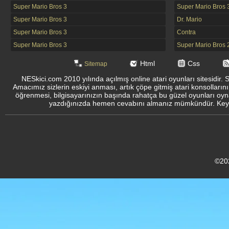
Super Mario Bros 3
Super Mario Bros 
Super Mario Bros 3
Dr. Mario
Super Mario Bros 3
Contra
Super Mario Bros 3
Super Mario Bros 
Html
Css
Sitemap
NESkici.com 2010 yılında açılmış online atari oyunları sitesidir. 
Amacımız sizlerin eskiyi anması, artık çöpe gitmiş atari konsolların
öğrenmesi, bilgisayarınızın başında rahatça bu güzel oyunları oyna
yazdığınızda hemen cevabını almanız mümkündür. Keyifli
©20