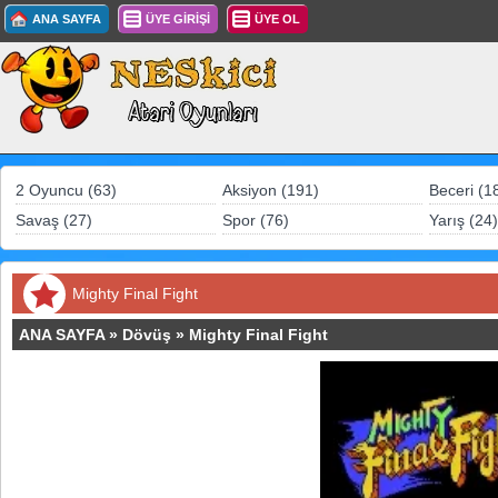
ANA SAYFA
ÜYE GİRİŞİ
ÜYE OL
2 Oyuncu (63)
Aksiyon (191)
Beceri (1
Savaş (27)
Spor (76)
Yarış (24)
Mighty Final Fight
ANA SAYFA
»
Dövüş
»
Mighty Final Fight