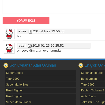
emre
2019-11-22 19:56:33
tsk
babi
2018-01-23 20:25:52
en sevdiğim atari oyunlarından
Son Oynanan Atari Oyunları
En Çok Oy Ve
Super Contra
Super Mario Bros
Tank 1990
Bomberman
Super Mario Bros
Tank 1990
Road Fighter
Kaptan Tsubasa 2
Road Fighter
Arch Rivals
Super Mario Bros 3
Tetrastar : The Fig