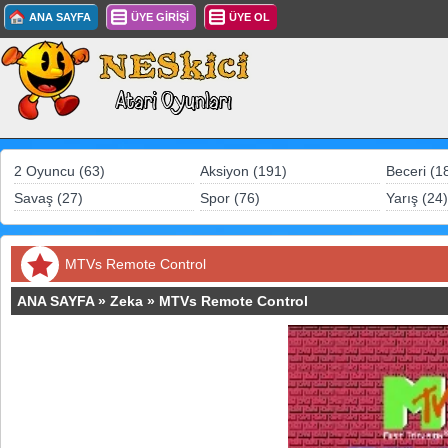
ANA SAYFA
ÜYE GİRİŞİ
ÜYE OL
2 Oyuncu (63)
Aksiyon (191)
Beceri (1
Savaş (27)
Spor (76)
Yarış (24)
MTVs Remote Control
ANA SAYFA
»
Zeka
»
MTVs Remote Control