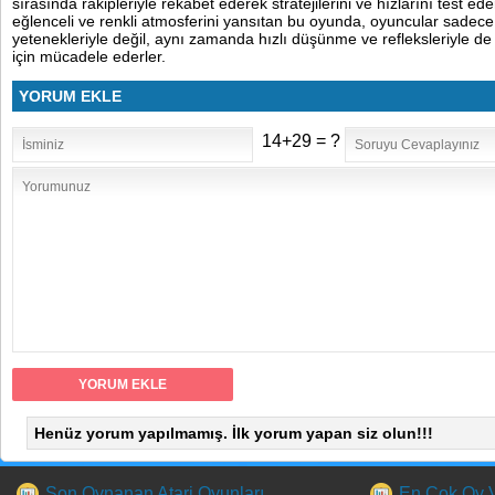
sırasında rakipleriyle rekabet ederek stratejilerini ve hızlarını test ed
eğlenceli ve renkli atmosferini yansıtan bu oyunda, oyuncular sadece 
yetenekleriyle değil, aynı zamanda hızlı düşünme ve refleksleriyle de
için mücadele ederler.
YORUM EKLE
14+29 = ?
Henüz yorum yapılmamış. İlk yorum yapan siz olun!!!
Son Oynanan Atari Oyunları
En Çok Oy Ve