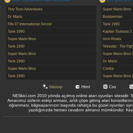
Tiny Toon Adventures
Super Mario Bros
Dr. Mario
Bomberman
Fifa 97 International Soccer
Tank 1990
Tank 1990
Kaptan Tsubasa 2
Super Mario Bros
Arch Rivals
Tank 1990
Tetrastar : The Fig
Super Mario Bros
Super Mario Bros 
Tank 1990
Dr. Mario
Super Mario Bros
Contra
Tank 1990
Super Mario Bros 
Html
Css
Sitemap
NESkici.com 2010 yılında açılmış online atari oyunları sitesidir. 
Amacımız sizlerin eskiyi anması, artık çöpe gitmiş atari konsolların
öğrenmesi, bilgisayarınızın başında rahatça bu güzel oyunları oyna
yazdığınızda hemen cevabını almanız mümkündür. Keyifli