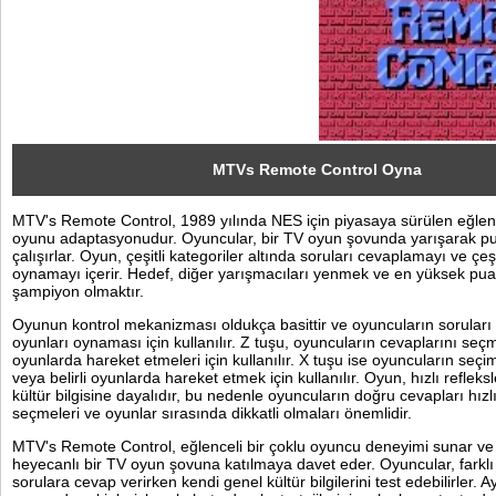
Sosyal
Facebook
Twitter
Instagram
MTVs Remote Control Oyna
MTV's Remote Control, 1989 yılında NES için piyasaya sürülen eğlence
Pinterest
oyunu adaptasyonudur. Oyuncular, bir TV oyun şovunda yarışarak p
çalışırlar. Oyun, çeşitli kategoriler altında soruları cevaplamayı ve çeşi
oynamayı içerir. Hedef, diğer yarışmacıları yenmek ve en yüksek pua
şampiyon olmaktır.
Oyunun kontrol mekanizması oldukça basittir ve oyuncuların sorular
oyunları oynaması için kullanılır. Z tuşu, oyuncuların cevaplarını seç
oyunlarda hareket etmeleri için kullanılır. X tuşu ise oyuncuların seç
veya belirli oyunlarda hareket etmek için kullanılır. Oyun, hızlı refleks
kültür bilgisine dayalıdır, bu nedenle oyuncuların doğru cevapları hızlı
seçmeleri ve oyunlar sırasında dikkatli olmaları önemlidir.
MTV's Remote Control, eğlenceli bir çoklu oyuncu deneyimi sunar ve
heyecanlı bir TV oyun şovuna katılmaya davet eder. Oyuncular, farklı 
sorulara cevap verirken kendi genel kültür bilgilerini test edebilirler. A