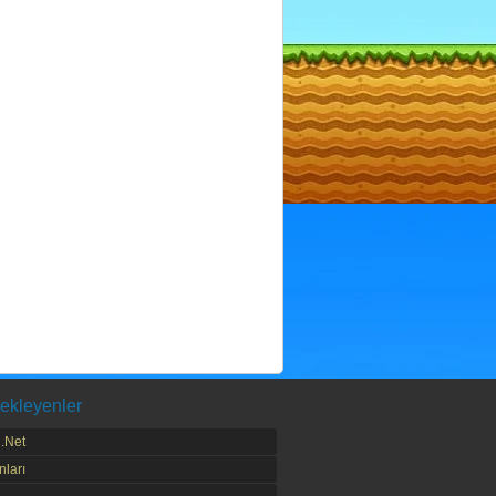
ekleyenler
.Net
ları