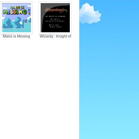
Shooting
Mario is Missing
Wizardy : Knight of
Diamonds