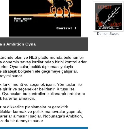
Embassy Mission
Demon Sword
 s Ambition Oyna
ı türünde olan ve NES platformunda bulunan bir
 dönemin savaş lordlarından birini kontrol eder
rler. Oyuncular, politik diplomasi yoluyla
e stratejik bölgeleri ele geçirmeye çalışırlar.
neyimi sunar.
 farklı menü ve seçenek içerir. Yön tuşları ile
girilir ve seçenekler belirlenir. X tuşu ise
Oyuncular, bu kontrolleri kullanarak ordularını
k kararlar almalıdır.
nı dikkatlice planlamalarını gerektirir.
tifaklar kurmak ve politik manevralar yapmak,
 kararlar almasını sağlar. Nobunaga's Ambition,
e zorlu bir deneyim sunar.