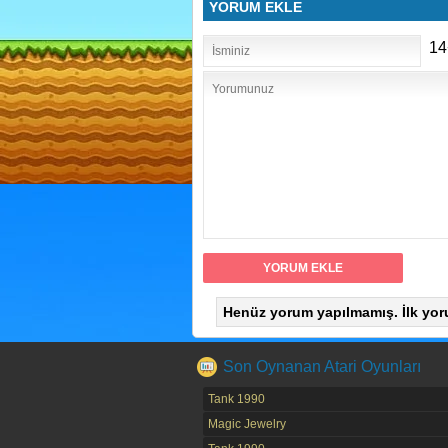
YORUM EKLE
14
Henüz yorum yapılmamış. İlk yor
Son Oynanan Atari Oyunları
Tank 1990
Magic Jewelry