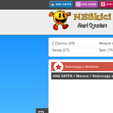
ANA SAYFA
ÜYE GİRİŞİ
ÜYE
2 Oyuncu (63)
Aksiyon 
Savaş (27)
Spor (76
Nobunaga s Ambition
ANA SAYFA
»
Macera
»
Nobunaga s