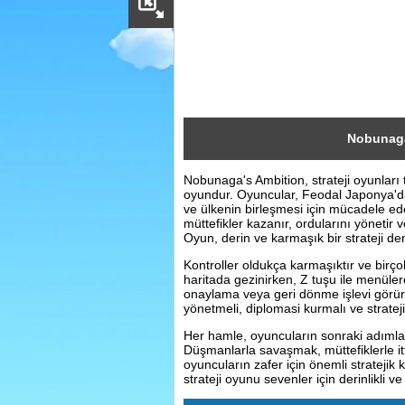
Sosyal
Facebook
Twitter
Instagram
Nobunaga
Nobunaga's Ambition, strateji oyunlar
Pinterest
oyundur. Oyuncular, Feodal Japonya'da
ve ülkenin birleşmesi için mücadele ede
müttefikler kazanır, ordularını yönetir v
Oyun, derin ve karmaşık bir strateji de
Kontroller oldukça karmaşıktır ve birçok
haritada gezinirken, Z tuşu ile menülere 
onaylama veya geri dönme işlevi görür. 
yönetmeli, diplomasi kurmalı ve strateji
Her hamle, oyuncuların sonraki adımları
Düşmanlarla savaşmak, müttefiklerle it
oyuncuların zafer için önemli stratejik
strateji oyunu sevenler için derinlikli v