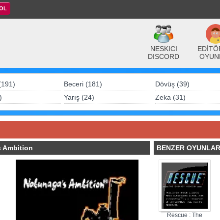
 OL
NESKICI
EDİTÖ
DISCORD
OYUN
(191)
Beceri (181)
Dövüş (39)
)
Yarış (24)
Zeka (31)
 Ambition
BENZER OYUNLA
Rescue : The