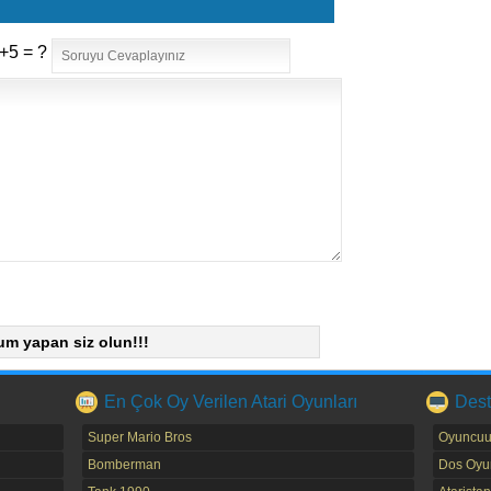
+5 = ?
um yapan siz olun!!!
En Çok Oy Verilen Atari Oyunları
Dest
Super Mario Bros
Oyuncuu
Bomberman
Dos Oyun