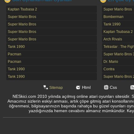
Kaptan Tsubasa 2
Super Mario Bros
Super Mario Bros
Bomberman
Super Mario Bros
Tank 1990
Super Mario Bros
Kaptan Tsubasa 2
Super Mario Bros
Arch Rivals
Tank 1990
Tetrastar : The Fig
Pacman
Super Mario Bros 
Pacman
Dr. Mario
Tank 1990
Contra
Tank 1990
Super Mario Bros 
Html
Css
Sitemap
NESkici.com 2010 yılında açılmış online atari oyunları sitesidir. 
Amacımız sizlerin eskiyi anması, artık çöpe gitmiş atari konsolların
öğrenmesi, bilgisayarınızın başında rahatça bu güzel oyunları oyna
yazdığınızda hemen cevabını almanız mümkündür. Keyifli