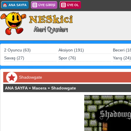
ANA SAYFA
ÜYE GİRİŞİ
ÜYE OL
2 Oyuncu (63)
Aksiyon (191)
Beceri (1
Savaş (27)
Spor (76)
Yarış (24)
Shadowgate
ANA SAYFA
»
Macera
»
Shadowgate