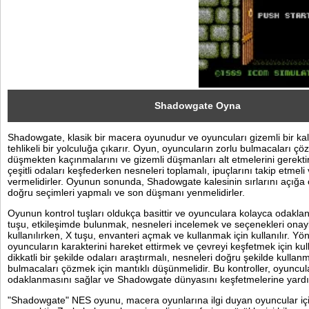
Sosyal
Facebook
Twitter
Instagram
Shadowgate Oyna
Shadowgate, klasik bir macera oyunudur ve oyuncuları gizemli bir k
Pinterest
tehlikeli bir yolculuğa çıkarır. Oyun, oyuncuların zorlu bulmacaları çö
düşmekten kaçınmalarını ve gizemli düşmanları alt etmelerini gerektir
çeşitli odaları keşfederken nesneleri toplamalı, ipuçlarını takip etmeli
vermelidirler. Oyunun sonunda, Shadowgate kalesinin sırlarını açığa 
doğru seçimleri yapmalı ve son düşmanı yenmelidirler.
Oyunun kontrol tuşları oldukça basittir ve oyunculara kolayca odaklan
tuşu, etkileşimde bulunmak, nesneleri incelemek ve seçenekleri onay
kullanılırken, X tuşu, envanteri açmak ve kullanmak için kullanılır. Yön
oyuncuların karakterini hareket ettirmek ve çevreyi keşfetmek için kull
dikkatli bir şekilde odaları araştırmalı, nesneleri doğru şekilde kullan
bulmacaları çözmek için mantıklı düşünmelidir. Bu kontroller, oyuncul
odaklanmasını sağlar ve Shadowgate dünyasını keşfetmelerine yardı
"Shadowgate" NES oyunu, macera oyunlarına ilgi duyan oyuncular içi