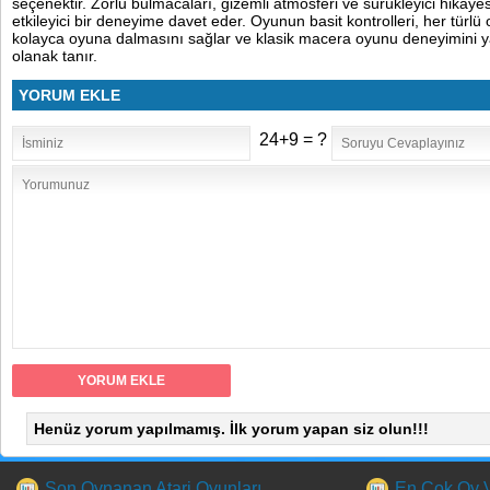
seçenektir. Zorlu bulmacaları, gizemli atmosferi ve sürükleyici hikaye
etkileyici bir deneyime davet eder. Oyunun basit kontrolleri, her türl
kolayca oyuna dalmasını sağlar ve klasik macera oyunu deneyimini
olanak tanır.
YORUM EKLE
24+9 = ?
Henüz yorum yapılmamış. İlk yorum yapan siz olun!!!
Son Oynanan Atari Oyunları
En Çok Oy Ve