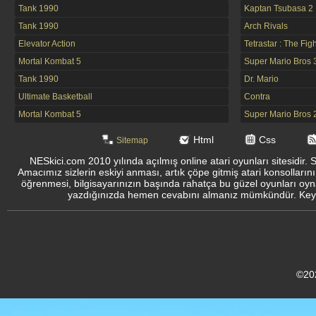
Tank 1990
Kaptan Tsubasa 2
Tank 1990
Arch Rivals
Elevator Action
Tetrastar : The Fig
Mortal Kombat 5
Super Mario Bros 
Tank 1990
Dr. Mario
Ultimate Basketball
Contra
Mortal Kombat 5
Super Mario Bros 
Html
Css
Sitemap
NESkici.com 2010 yılında açılmış online atari oyunları sitesidir. 
Amacımız sizlerin eskiyi anması, artık çöpe gitmiş atari konsolların
öğrenmesi, bilgisayarınızın başında rahatça bu güzel oyunları oyna
yazdığınızda hemen cevabını almanız mümkündür. Keyifli
©20