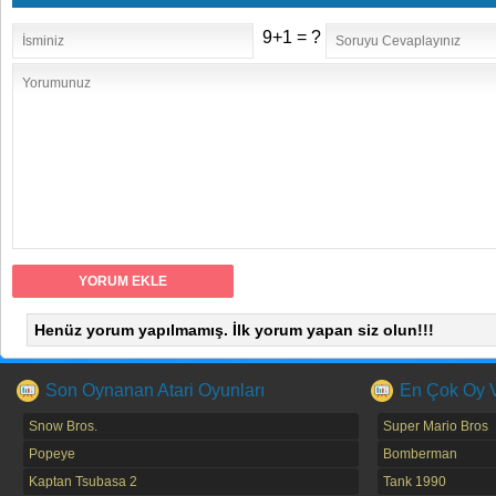
9+1 = ?
Henüz yorum yapılmamış. İlk yorum yapan siz olun!!!
Son Oynanan Atari Oyunları
En Çok Oy Ve
Snow Bros.
Super Mario Bros
Popeye
Bomberman
Kaptan Tsubasa 2
Tank 1990