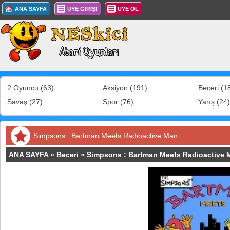
ANA SAYFA
ÜYE GİRİŞİ
ÜYE OL
2 Oyuncu (63)
Aksiyon (191)
Beceri (1
Savaş (27)
Spor (76)
Yarış (24)
Simpsons : Bartman Meets Radioactive Man
ANA SAYFA
»
Beceri
»
Simpsons : Bartman Meets Radioactive 