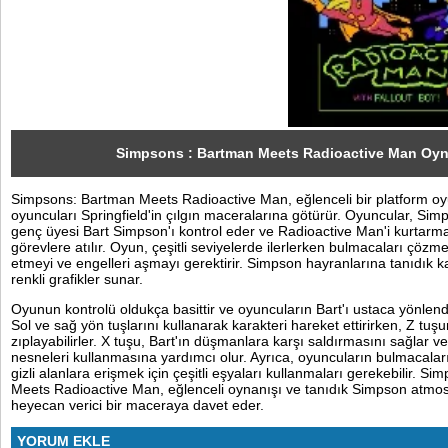
Sosyal
Facebook
Twitter
Instagram
Simpsons : Bartman Meets Radioactive Man Oy
Simpsons: Bartman Meets Radioactive Man, eğlenceli bir platform o
Pinterest
oyuncuları Springfield'in çılgın maceralarına götürür. Oyuncular, Simp
genç üyesi Bart Simpson'ı kontrol eder ve Radioactive Man'i kurtarmak 
görevlere atılır. Oyun, çeşitli seviyelerde ilerlerken bulmacaları çözme
etmeyi ve engelleri aşmayı gerektirir. Simpson hayranlarına tanıdık k
renkli grafikler sunar.
Oyunun kontrolü oldukça basittir ve oyuncuların Bart'ı ustaca yönlend
Sol ve sağ yön tuşlarını kullanarak karakteri hareket ettirirken, Z tu
zıplayabilirler. X tuşu, Bart'ın düşmanlara karşı saldırmasını sağlar vey
nesneleri kullanmasına yardımcı olur. Ayrıca, oyuncuların bulmacala
gizli alanlara erişmek için çeşitli eşyaları kullanmaları gerekebilir. S
Meets Radioactive Man, eğlenceli oynanışı ve tanıdık Simpson atmosf
heyecan verici bir maceraya davet eder.
YORUM EKLE