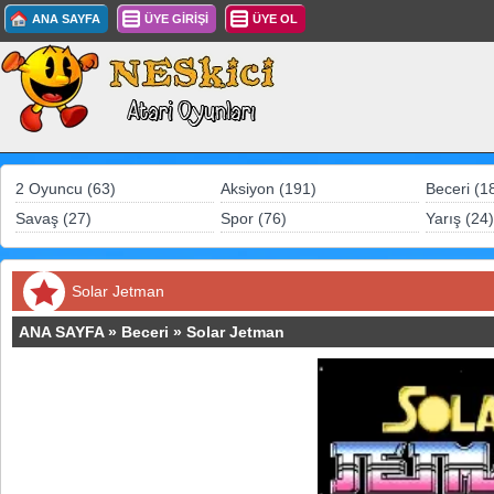
ANA SAYFA
ÜYE GİRİŞİ
ÜYE OL
2 Oyuncu (63)
Aksiyon (191)
Beceri (1
Savaş (27)
Spor (76)
Yarış (24)
Solar Jetman
ANA SAYFA
»
Beceri
»
Solar Jetman