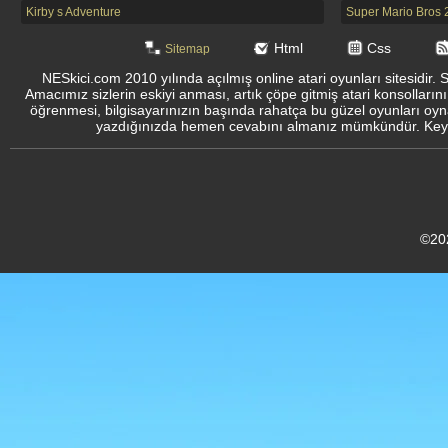
Kirby s Adventure
Super Mario Bros 
Html
Css
Sitemap
NESkici.com 2010 yılında açılmış online atari oyunları sitesidir. 
Amacımız sizlerin eskiyi anması, artık çöpe gitmiş atari konsolların
öğrenmesi, bilgisayarınızın başında rahatça bu güzel oyunları oyna
yazdığınızda hemen cevabını almanız mümkündür. Keyifli
©20