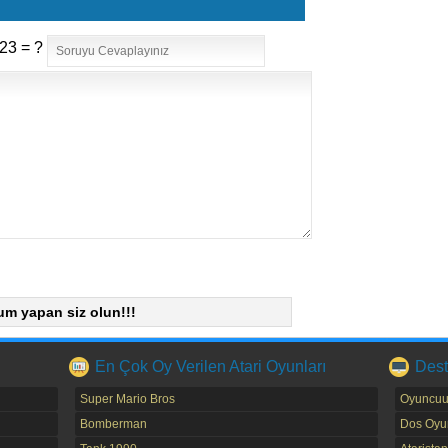
23 = ?
um yapan siz olun!!!
En Çok Oy Verilen Atari Oyunları
Dest
Super Mario Bros
Oyuncuu
Bomberman
Dos Oyun