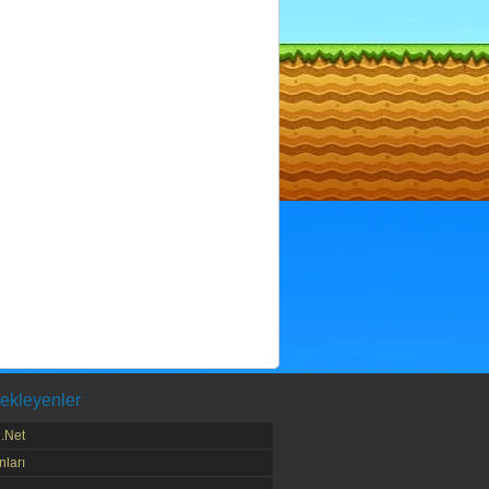
ekleyenler
.Net
ları