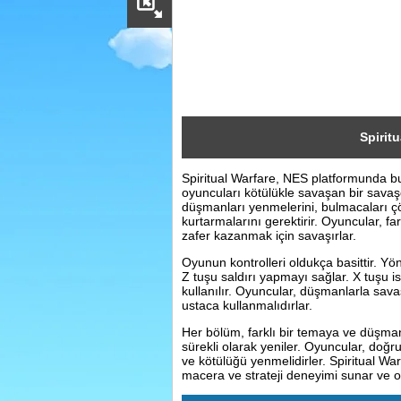
Sosyal
Facebook
Twitter
Instagram
Spirit
Spiritual Warfare, NES platformunda 
Pinterest
oyuncuları kötülükle savaşan bir savaşç
düşmanları yenmelerini, bulmacaları çö
kurtarmalarını gerektirir. Oyuncular, fa
zafer kazanmak için savaşırlar.
Oyunun kontrolleri oldukça basittir. Yön
Z tuşu saldırı yapmayı sağlar. X tuşu i
kullanılır. Oyuncular, düşmanlarla sav
ustaca kullanmalıdırlar.
Her bölüm, farklı bir temaya ve düşman
sürekli olarak yeniler. Oyuncular, doğru 
ve kötülüğü yenmelidirler. Spiritual W
macera ve strateji deneyimi sunar ve oy