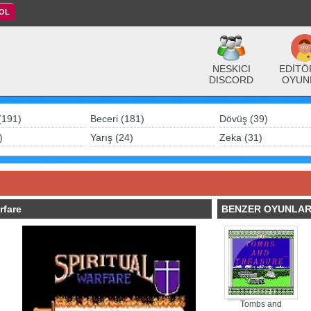
 OL
NESKICI
EDİTÖ
DISCORD
OYUN
(191)
Beceri (181)
Dövüş (39)
)
Yarış (24)
Zeka (31)
rfare
BENZER OYUNLA
Tombs and