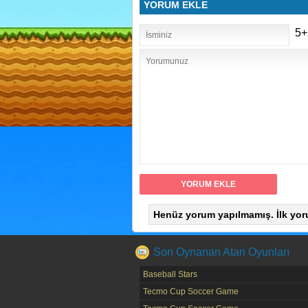
YORUM EKLE
5+
Henüz yorum yapılmamış. İlk yor
Son Oynanan Atari Oyunları
Baseball Stars
Tecmo Cup Soccer Game