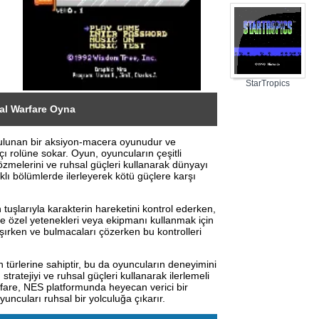
Treasure
StarTropics
ual Warfare Oyna
bulunan bir aksiyon-macera oyunudur ve
ı rolüne sokar. Oyun, oyuncuların çeşitli
zmelerini ve ruhsal güçleri kullanarak dünyayı
rklı bölümlerde ilerleyerek kötü güçlere karşı
 tuşlarıyla karakterin hareketini kontrol ederken,
se özel yetenekleri veya ekipmanı kullanmak için
aşırken ve bulmacaları çözerken bu kontrolleri
 türlerine sahiptir, bu da oyuncuların deneyimini
stratejiyi ve ruhsal güçleri kullanarak ilerlemeli
arfare, NES platformunda heyecan verici bir
uncuları ruhsal bir yolculuğa çıkarır.