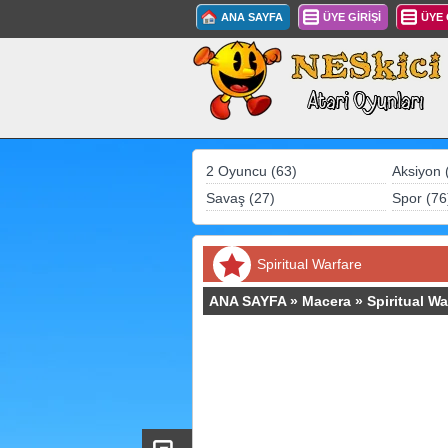
ANA SAYFA
ÜYE GİRİŞİ
ÜYE
2 Oyuncu (63)
Aksiyon 
Savaş (27)
Spor (76
Spiritual Warfare
ANA SAYFA
»
Macera
»
Spiritual Wa