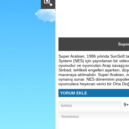
Sosyal
Facebook
Twitter
Instagram
Super
Super Arabian, 1986 yılında SunSoft ta
Pinterest
System (NES) için yayınlanan bir video
oyunudur ve oyuncuları Arap savaşçısı
Sinbad, tehlikeli engelleri aşarken, dü
maceraya atılmalıdır. Super Arabian, zor
oynanış sunar. NES döneminin popüler 
oyunculara heyecan verici bir Orta Do
YORUM EKLE
9+