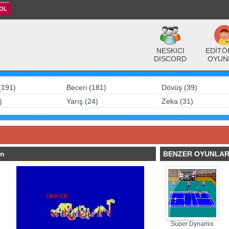
 OL
NESKICI
EDİTÖ
DISCORD
OYUN
(191)
Beceri (181)
Dövüş (39)
)
Yarış (24)
Zeka (31)
an
BENZER OYUNLA
Super Dynamix