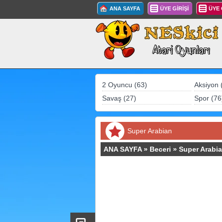
ANA SAYFA
ÜYE GİRİŞİ
ÜYE
2 Oyuncu (63)
Aksiyon 
Savaş (27)
Spor (76
Super Arabian
ANA SAYFA
»
Beceri
»
Super Arabi