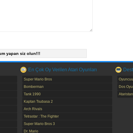
um yapan siz olun!!!
En Çok Oy Verilen Atari Oyunları
Dest
Super Mario Bros
Oyuncuu
Bomberman
Dos Oyun
Tank 1990
Ataristan
Kaptan Tsubasa 2
Arch Rivals
Tetrastar : The Fighter
Super Mario Bros 3
Dr. Mario