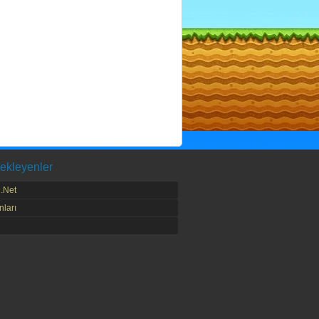
ekleyenler
.Net
ları