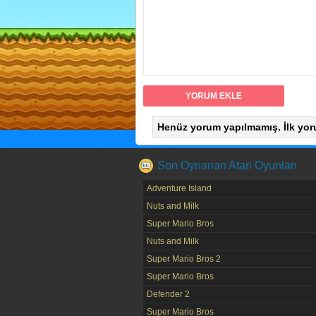
Henüz yorum yapılmamış. İlk yor
Son Oynanan Atari Oyunları
Adventure Island
Nuts and Milk
Super Mario Bros
Nuts and Milk
Super Mario Bros 2
Super Mario Bros
Defender 2
Super Mario Bros