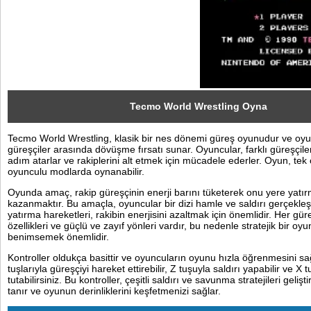
Sosyal
Facebook
Twitter
Instagram
Tecmo World Wrestling Oyna
Tecmo World Wrestling, klasik bir nes dönemi güreş oyunudur ve oyun
Pinterest
güreşçiler arasında dövüşme fırsatı sunar. Oyuncular, farklı güreşçile
adım atarlar ve rakiplerini alt etmek için mücadele ederler. Oyun, te
oyunculu modlarda oynanabilir.
Oyunda amaç, rakip güreşçinin enerji barını tüketerek onu yere yatı
kazanmaktır. Bu amaçla, oyuncular bir dizi hamle ve saldırı gerçekleşti
yatırma hareketleri, rakibin enerjisini azaltmak için önemlidir. Her güre
özellikleri ve güçlü ve zayıf yönleri vardır, bu nedenle stratejik bir oyu
benimsemek önemlidir.
Kontroller oldukça basittir ve oyuncuların oyunu hızla öğrenmesini sa
tuşlarıyla güreşçiyi hareket ettirebilir, Z tuşuyla saldırı yapabilir ve X t
tutabilirsiniz. Bu kontroller, çeşitli saldırı ve savunma stratejileri geli
tanır ve oyunun derinliklerini keşfetmenizi sağlar.