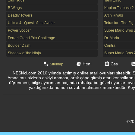
Stunt Kids
Tank 1990
B-Wings
Kaptan Tsubasa 2
Deadly Towers
Arch Rivals
Ultima 4 : Quest of the Avatar
Tetrastar : The Fig
Power Soccer
Super Mario Bros 
Ferrari Grand Prix Challenge
Dr. Mario
Boulder Dash
Contra
Shadow of the Ninja
Super Mario Bros 
Html
Css
Sitemap
NESkici.com 2010 yılında açılmış online atari oyunları sitesidir. 
Amacımız sizlerin eskiyi anması, artık çöpe gitmiş atari konsolların
öğrenmesi, bilgisayarınızın başında rahatça bu güzel oyunları oyna
yazdığınızda hemen cevabını almanız mümkündür. Keyifli
©20