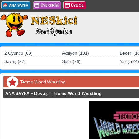
ANA SAYFA
ÜYE GİRİŞİ
ÜYE OL
2 Oyuncu (63)
Aksiyon (191)
Beceri (1
Savaş (27)
Spor (76)
Yarış (24)
Tecmo World Wrestling
ANA SAYFA
»
Dövüş
»
Tecmo World Wrestling