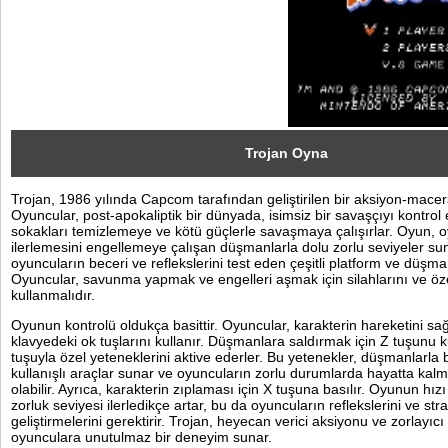
Sosyal
Facebook
Twitter
Instagram
Trojan Oyna
Trojan, 1986 yılında Capcom tarafından geliştirilen bir aksiyon-mace
Pinterest
Oyuncular, post-apokaliptik bir dünyada, isimsiz bir savaşçıyı kontrol
sokakları temizlemeye ve kötü güçlerle savaşmaya çalışırlar. Oyun, 
ilerlemesini engellemeye çalışan düşmanlarla dolu zorlu seviyeler sun
oyuncuların beceri ve reflekslerini test eden çeşitli platform ve düşman 
Oyuncular, savunma yapmak ve engelleri aşmak için silahlarını ve öze
kullanmalıdır.
Oyunun kontrolü oldukça basittir. Oyuncular, karakterin hareketini sa
klavyedeki ok tuşlarını kullanır. Düşmanlara saldırmak için Z tuşunu k
tuşuyla özel yeteneklerini aktive ederler. Bu yetenekler, düşmanlarla
kullanışlı araçlar sunar ve oyuncuların zorlu durumlarda hayatta kal
olabilir. Ayrıca, karakterin zıplaması için X tuşuna basılır. Oyunun hı
zorluk seviyesi ilerledikçe artar, bu da oyuncuların reflekslerini ve strat
geliştirmelerini gerektirir. Trojan, heyecan verici aksiyonu ve zorlayıc
oyunculara unutulmaz bir deneyim sunar.