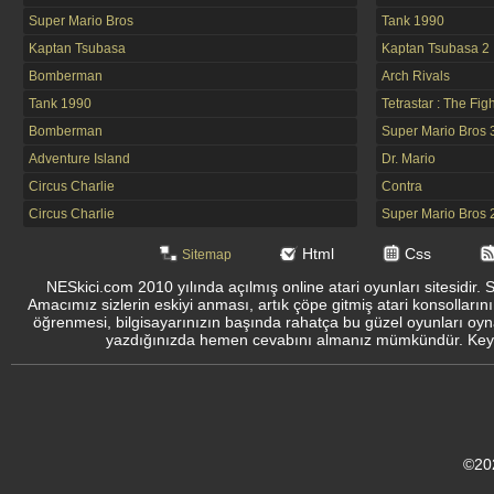
Super Mario Bros
Tank 1990
Kaptan Tsubasa
Kaptan Tsubasa 2
Bomberman
Arch Rivals
Tank 1990
Tetrastar : The Fig
Bomberman
Super Mario Bros 
Adventure Island
Dr. Mario
Circus Charlie
Contra
Circus Charlie
Super Mario Bros 
Html
Css
Sitemap
NESkici.com 2010 yılında açılmış online atari oyunları sitesidir. 
Amacımız sizlerin eskiyi anması, artık çöpe gitmiş atari konsolların
öğrenmesi, bilgisayarınızın başında rahatça bu güzel oyunları oyna
yazdığınızda hemen cevabını almanız mümkündür. Keyifli
©20