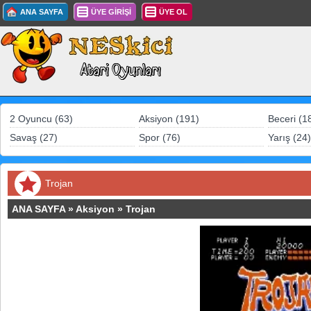
ANA SAYFA
ÜYE GİRİŞİ
ÜYE OL
2 Oyuncu (63)
Aksiyon (191)
Beceri (1
Savaş (27)
Spor (76)
Yarış (24)
Trojan
ANA SAYFA
»
Aksiyon
»
Trojan