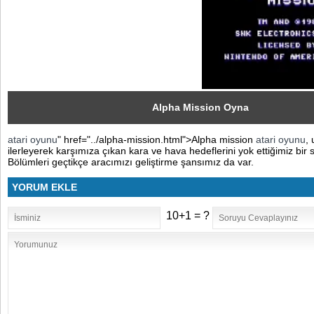
Sosyal
Facebook
Twitter
Instagram
Alpha Mission Oyna
atari oyunu
" href="../alpha-mission.html">Alpha mission
atari oyunu
,
Pinterest
ilerleyerek karşımıza çıkan kara ve hava hedeflerini yok ettiğimiz bir
Bölümleri geçtikçe aracımızı geliştirme şansımız da var.
YORUM EKLE
10+1 = ?