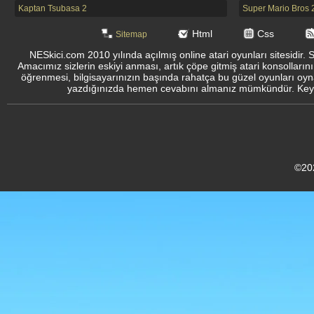
Kaptan Tsubasa 2
Super Mario Bros 
Html
Css
Sitemap
NESkici.com 2010 yılında açılmış online atari oyunları sitesidir. 
Amacımız sizlerin eskiyi anması, artık çöpe gitmiş atari konsolların
öğrenmesi, bilgisayarınızın başında rahatça bu güzel oyunları oyna
yazdığınızda hemen cevabını almanız mümkündür. Keyifli
©20