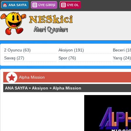
ANA SAYFA
ÜYE GİRİŞİ
ÜYE OL
2 Oyuncu (63)
Aksiyon (191)
Beceri (1
Savaş (27)
Spor (76)
Yarış (24)
Alpha Mission
ANA SAYFA
»
Aksiyon
»
Alpha Mission