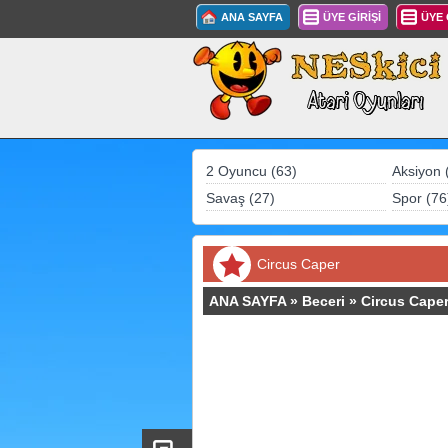
ANA SAYFA
ÜYE GİRİŞİ
ÜYE
2 Oyuncu (63)
Aksiyon 
Savaş (27)
Spor (76
Circus Caper
ANA SAYFA
»
Beceri
»
Circus Cape