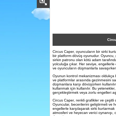
Sosyal
Facebook
Twitter
Instagram
Circ
Circus Caper, oyuncuların bir sirki kurt
Pinterest
bir platform-dövüş oyunudur. Oyuncu, g
sirkin patronu olan kötü adam tarafından
yolculuğa çıkar. Her seviye, engellerle 
ve oyuncuların düşmanlarla savaşırken 
Oyunun kontrol mekanizması oldukça basi
ve platformlar arasında gezinmesini sağl
düşmanlara karşı dövüşürken kullanılır.
kullanmak için kullanılır. Bu yetenekler
gerçekleştirmek veya zorlu engelleri aşm
Circus Caper, renkli grafikler ve çeşitl
Oyuncular, becerilerini geliştirmeli ve
engellerle karşılaşarak sirki kurtarmak
atmosferi ve heyecan verici oynanışı,