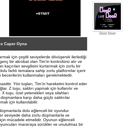
Door Door
us Caper Oyna
armak için çeşitli seviyelerde dövüşerek ilerlediği
enç bir akrobat olan Tim'in kontrolünü alır ve
 kaçırılan sevgilisini kurtarmak için zorlu bir
dolu farklı temalara sahip zorlu platformlar içerir
becerilerini kullanmaları gerekmektedir.
ttir. Yön tuşları, Tim'in hareketini kontrol eder
ar. Z tuşu, saldırı yapmak için kullanılır ve
 X tuşu, özel yetenekleri veya silahları
, düşmanlara karşı daha güçlü saldırılar
ak için kullanılabilir.
i düşmanlarla dolu eğlenceli bir oyundur.
 her seviyede daha zorlu düşmanlarla ve
 için mücadele etmelidir. Oyunun eğlenceli
 oyuncuları maceraya sürükler ve unutulmaz bir