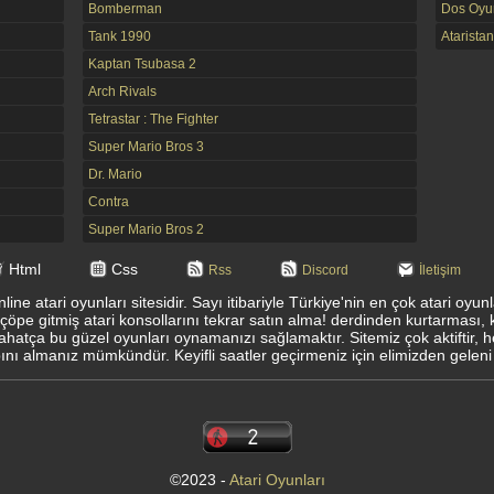
Bomberman
Dos Oyun
Tank 1990
Ataristan
Kaptan Tsubasa 2
Arch Rivals
Tetrastar : The Fighter
Super Mario Bros 3
Dr. Mario
Contra
Super Mario Bros 2
Html
Css
Rss
Discord
İletişim
ine atari oyunları sitesidir. Sayı itibariyle Türkiye'nin en çok atari oyu
 çöpe gitmiş atari konsollarını tekrar satın alma! derdinden kurtarması, 
ahatça bu güzel oyunları oynamanızı sağlamaktır. Sitemiz çok aktiftir, 
ı almanız mümkündür. Keyifli saatler geçirmeniz için elimizden geleni
©2023 -
Atari Oyunları