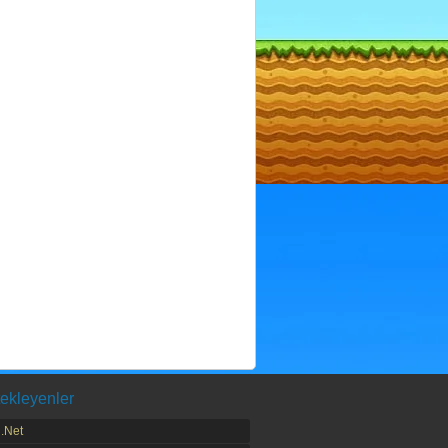
ekleyenler
.Net