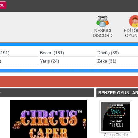
 OL
NESKICI
EDİTÖ
DISCORD
OYUN
(191)
Beceri (181)
Dövüş (39)
)
Yarış (24)
Zeka (31)
r
BENZER OYUNLA
Circus Charlie