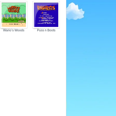
Wario’s Woods
Puss n Boots