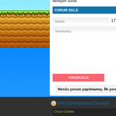
deneyim sunar.
YORUM EKLE
17
Henüz yorum yapılmamış. İlk yor
Son Oynanan Atari Oyunları
Circus Charlie