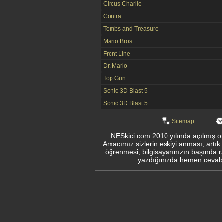
Circus Charlie
Contra
Tombs and Treasure
Mario Bros.
Front Line
Dr. Mario
Top Gun
Sonic 3D Blast 5
Sonic 3D Blast 5
Sitemap
NESkici.com 2010 yılında açılmış onl
Amacımız sizlerin eskiyi anması, artık
öğrenmesi, bilgisayarınızın başında r
yazdığınızda hemen cevabın