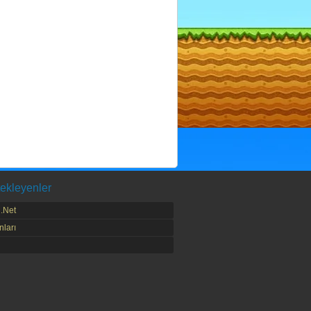
ekleyenler
.Net
ları