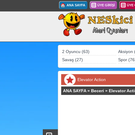
ANA SAYFA
ÜYE GİRİŞİ
ÜYE
2 Oyuncu (63)
Aksiyon 
Savaş (27)
Spor (76
Elevator Action
ANA SAYFA
»
Beceri
»
Elevator Act