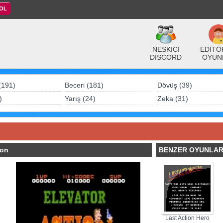
 OL
NESKICI
EDİTÖ
DISCORD
OYUN
(191)
Beceri (181)
Dövüş (39)
)
Yarış (24)
Zeka (31)
ion
BENZER OYUNLA
Last Action Hero