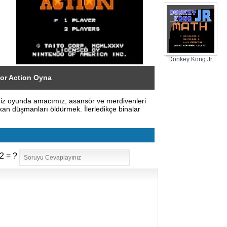
Donkey Kong Jr.
Math
tor Action Oyna
ğimiz oyunda amacımız, asansör ve merdivenleri
ıkan düşmanları öldürmek. İlerledikçe binalar
2 = ?