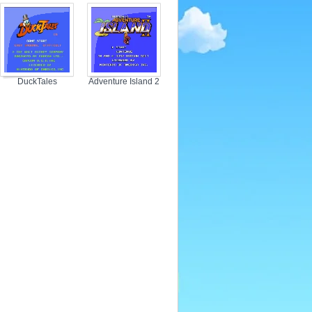
Tomatoes
DuckTales
Adventure Island 2