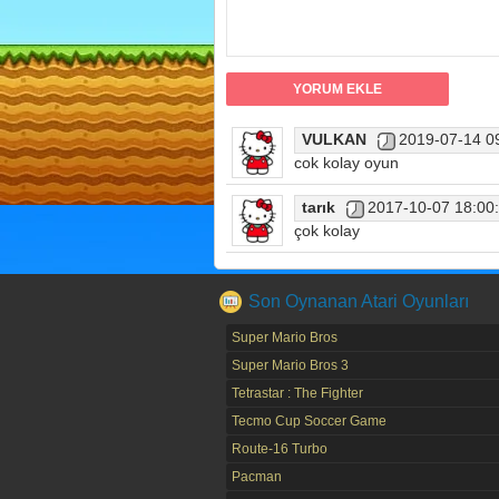
VULKAN
2019-07-14 0
cok kolay oyun
tarık
2017-10-07 18:00
çok kolay
Son Oynanan Atari Oyunları
Super Mario Bros
Super Mario Bros 3
Tetrastar : The Fighter
Tecmo Cup Soccer Game
Route-16 Turbo
Pacman