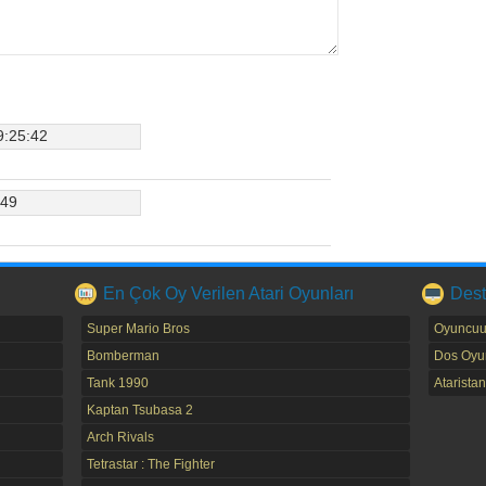
9:25:42
:49
En Çok Oy Verilen Atari Oyunları
Dest
Super Mario Bros
Oyuncuu
Bomberman
Dos Oyun
Tank 1990
Ataristan
Kaptan Tsubasa 2
Arch Rivals
Tetrastar : The Fighter