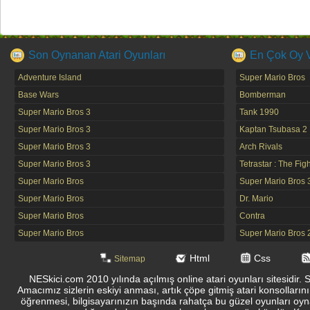
Son Oynanan Atari Oyunları
En Çok Oy Ve
Adventure Island
Super Mario Bros
Base Wars
Bomberman
Super Mario Bros 3
Tank 1990
Super Mario Bros 3
Kaptan Tsubasa 2
Super Mario Bros 3
Arch Rivals
Super Mario Bros 3
Tetrastar : The Fig
Super Mario Bros
Super Mario Bros 
Super Mario Bros
Dr. Mario
Super Mario Bros
Contra
Super Mario Bros
Super Mario Bros 
Html
Css
Sitemap
NESkici.com 2010 yılında açılmış online atari oyunları sitesidir. 
Amacımız sizlerin eskiyi anması, artık çöpe gitmiş atari konsolların
öğrenmesi, bilgisayarınızın başında rahatça bu güzel oyunları oyna