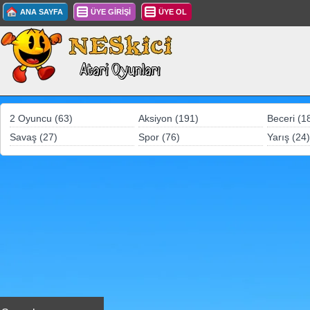
ANA SAYFA
ÜYE GİRİŞİ
ÜYE OL
2 Oyuncu (63)
Aksiyon (191)
Beceri (1
Savaş (27)
Spor (76)
Yarış (24)