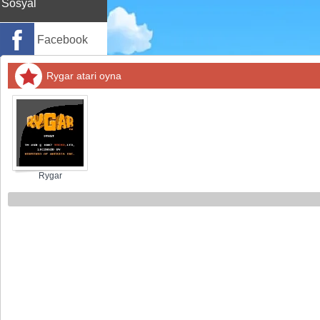
Sosyal
Facebook
Twitter
Rygar atari oyna
Instagram
Pinterest
Rygar