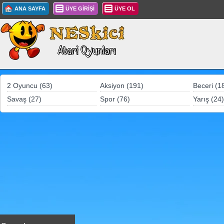
ANA SAYFA
ÜYE GİRİŞİ
ÜYE OL
2 Oyuncu (63)
Aksiyon (191)
Beceri (1
Savaş (27)
Spor (76)
Yarış (24)