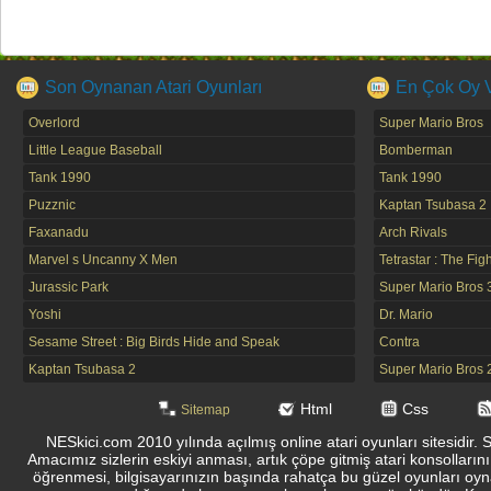
Son Oynanan Atari Oyunları
En Çok Oy Ve
Overlord
Super Mario Bros
Little League Baseball
Bomberman
Tank 1990
Tank 1990
Puzznic
Kaptan Tsubasa 2
Faxanadu
Arch Rivals
Marvel s Uncanny X Men
Tetrastar : The Fig
Jurassic Park
Super Mario Bros 
Yoshi
Dr. Mario
Sesame Street : Big Birds Hide and Speak
Contra
Kaptan Tsubasa 2
Super Mario Bros 
Html
Css
Sitemap
NESkici.com 2010 yılında açılmış online atari oyunları sitesidir. 
Amacımız sizlerin eskiyi anması, artık çöpe gitmiş atari konsolların
öğrenmesi, bilgisayarınızın başında rahatça bu güzel oyunları oyna