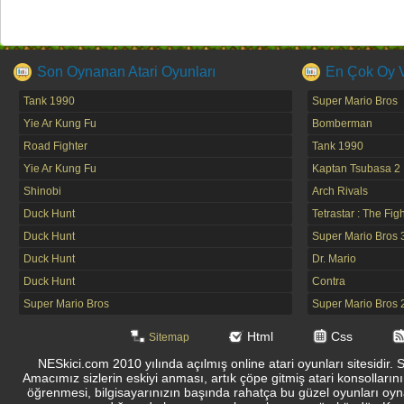
Son Oynanan Atari Oyunları
En Çok Oy Ve
Tank 1990
Super Mario Bros
Yie Ar Kung Fu
Bomberman
Road Fighter
Tank 1990
Yie Ar Kung Fu
Kaptan Tsubasa 2
Shinobi
Arch Rivals
Duck Hunt
Tetrastar : The Fig
Duck Hunt
Super Mario Bros 
Duck Hunt
Dr. Mario
Duck Hunt
Contra
Super Mario Bros
Super Mario Bros 
Html
Css
Sitemap
NESkici.com 2010 yılında açılmış online atari oyunları sitesidir. 
Amacımız sizlerin eskiyi anması, artık çöpe gitmiş atari konsolların
öğrenmesi, bilgisayarınızın başında rahatça bu güzel oyunları oyna