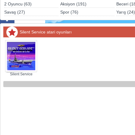
Sosyal
2 Oyuncu (63)
Aksiyon (191)
Beceri (1
Savaş (27)
Spor (76)
Yarış (24)
Facebook
Twitter
Silent Service atari oyunları
Instagram
Pinterest
Silent Service