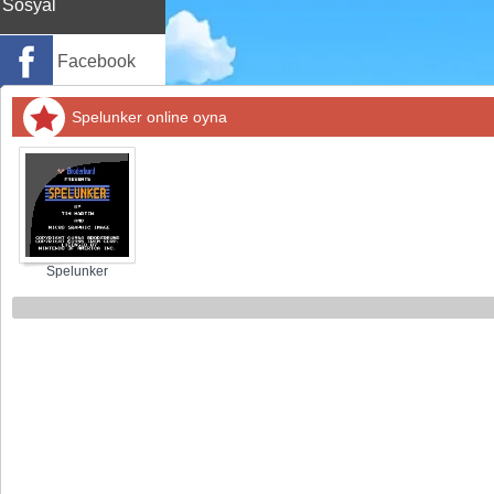
Sosyal
Facebook
Twitter
Spelunker online oyna
Instagram
Pinterest
Spelunker