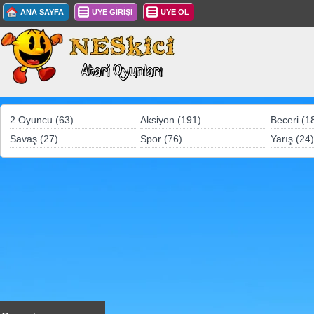
ANA SAYFA
ÜYE GİRİŞİ
ÜYE OL
2 Oyuncu (63)
Aksiyon (191)
Beceri (1
Savaş (27)
Spor (76)
Yarış (24)