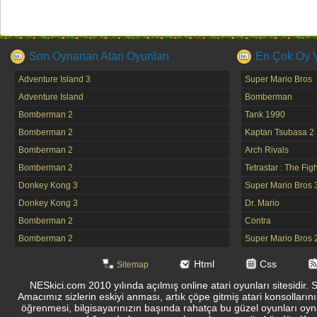
Son Oynanan Atari Oyunları
En Çok Oy Ve
Adventure Island 3
Super Mario Bros
Adventure Island
Bomberman
Bomberman 2
Tank 1990
Bomberman 2
Kaptan Tsubasa 2
Bomberman 2
Arch Rivals
Bomberman 2
Tetrastar : The Fig
Donkey Kong 3
Super Mario Bros 
Donkey Kong 3
Dr. Mario
Bomberman 2
Contra
Bomberman 2
Super Mario Bros 
Html
Css
Sitemap
NESkici.com 2010 yılında açılmış online atari oyunları sitesidir. 
Amacımız sizlerin eskiyi anması, artık çöpe gitmiş atari konsolların
öğrenmesi, bilgisayarınızın başında rahatça bu güzel oyunları oyna