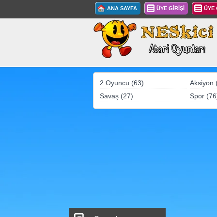
ANA SAYFA
ÜYE GİRİŞİ
ÜYE
2 Oyuncu (63)
Aksiyon 
Savaş (27)
Spor (76