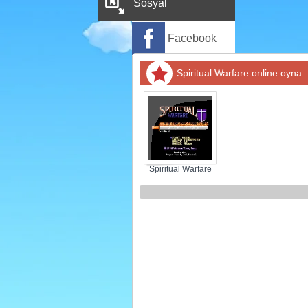
Sosyal
Facebook
Twitter
Spiritual Warfare online oyna
Instagram
Pinterest
Spiritual Warfare