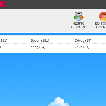
 OL
NESKICI
EDİTÖ
DISCORD
OYUN
(191)
Beceri (181)
Dövüş (39)
)
Yarış (24)
Zeka (31)