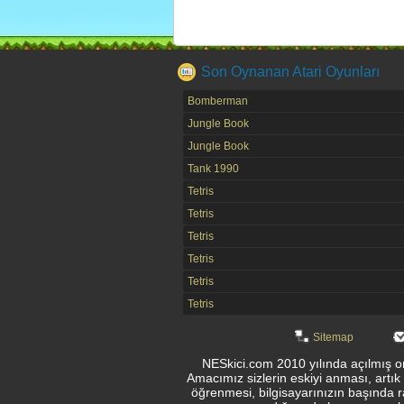
Son Oynanan Atari Oyunları
Bomberman
Jungle Book
Jungle Book
Tank 1990
Tetris
Tetris
Tetris
Tetris
Tetris
Tetris
Sitemap
NESkici.com 2010 yılında açılmış onl
Amacımız sizlerin eskiyi anması, artık
öğrenmesi, bilgisayarınızın başında r