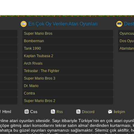
En Çok Oy Verilen Atari Oyunları
Dest
Super Mario Bros
Oyuncuu
Bomberman
Dos Oyun
Tank 1990
Ataristan
Kaptan Tsubasa 2
Arch Rivals
Tetrastar : The Fighter
Super Mario Bros 3
Dr. Mario
Contra
Super Mario Bros 2
Html
Css
Rss
Discord
İletişim
ine atari oyunları sitesidir. Sayı itibariyle Türkiye'nin en çok atari oyu
 çöpe gitmiş atari konsollarını tekrar satın alma! derdinden kurtarması, 
ahatça bu güzel oyunları oynamanızı sağlamaktır. Sitemiz çok aktiftir, 