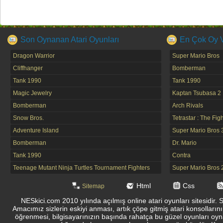
Son Oynanan Atari Oyunları
En Çok Oy Ve
Dragon Warrior
Super Mario Bros
Cliffhanger
Bomberman
Tank 1990
Tank 1990
Magic Jewelry
Kaptan Tsubasa 2
Bomberman
Arch Rivals
Snow Bros.
Tetrastar : The Fig
Adventure Island
Super Mario Bros 
Bomberman
Dr. Mario
Tank 1990
Contra
Teenage Mutant Ninja Turtles Tournament Fighters
Super Mario Bros 
Html
Css
Sitemap
NESkici.com 2010 yılında açılmış online atari oyunları sitesidir. 
Amacımız sizlerin eskiyi anması, artık çöpe gitmiş atari konsolların
öğrenmesi, bilgisayarınızın başında rahatça bu güzel oyunları oyna