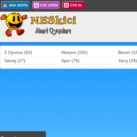
ANA SAYFA
ÜYE GİRİŞİ
ÜYE OL
2 Oyuncu (63)
Aksiyon (191)
Beceri (1
Savaş (27)
Spor (76)
Yarış (24)