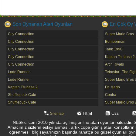
Son Oynanan Atari Oyunları
En Çok Oy Ve
City Connection
Super Mario Bros
City Connection
Bomberman
City Connection
Tank 1990
City Connection
Kaptan Tsubasa 2
City Connection
Arch Rivals
Lode Runner
Tetrastar : The Fig
Lode Runner
Super Mario Bros 
Kaptan Tsubasa 2
Dr. Mario
Shufflepuck Cafe
Contra
Shufflepuck Cafe
Super Mario Bros 
Html
Css
Sitemap
NESkici.com 2010 yılında açılmış online atari oyunları sitesidir. 
Amacımız sizlerin eskiyi anması, artık çöpe gitmiş atari konsolların
öğrenmesi, bilgisayarınızın başında rahatça bu güzel oyunları oyna