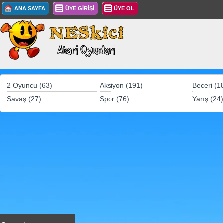
ANA SAYFA
ÜYE GİRİŞİ
ÜYE OL
2 Oyuncu (63)
Aksiyon (191)
Beceri (1
Savaş (27)
Spor (76)
Yarış (24)