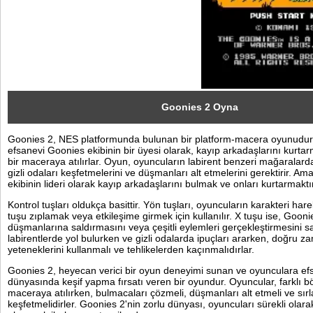
Sosyal
Facebook
Twitter
Instagram
Goonies 2 Oyna
Goonies 2, NES platformunda bulunan bir platform-macera oyunudur
Pinterest
efsanevi Goonies ekibinin bir üyesi olarak, kayıp arkadaşlarını kurtarm
bir maceraya atılırlar. Oyun, oyuncuların labirent benzeri mağaralard
gizli odaları keşfetmelerini ve düşmanları alt etmelerini gerektirir. A
ekibinin lideri olarak kayıp arkadaşlarını bulmak ve onları kurtarmaktır
Kontrol tuşları oldukça basittir. Yön tuşları, oyuncuların karakteri harek
tuşu zıplamak veya etkileşime girmek için kullanılır. X tuşu ise, Gooni
düşmanlarına saldırmasını veya çeşitli eylemleri gerçekleştirmesini s
labirentlerde yol bulurken ve gizli odalarda ipuçları ararken, doğru 
yeteneklerini kullanmalı ve tehlikelerden kaçınmalıdırlar.
Goonies 2, heyecan verici bir oyun deneyimi sunan ve oyunculara e
dünyasında keşif yapma fırsatı veren bir oyundur. Oyuncular, farklı b
maceraya atılırken, bulmacaları çözmeli, düşmanları alt etmeli ve sırl
keşfetmelidirler. Goonies 2'nin zorlu dünyası, oyuncuları sürekli ola