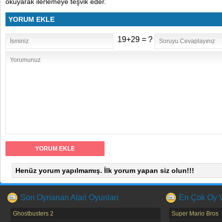
okuyarak ilerlemeye teşvik eder.
YORUM EKLE
19+29 = ?
Henüz yorum yapılmamış. İlk yorum yapan siz olun!!!
Son Oynanan Atari Oyunları
En Çok Oy Ve
Ghostbusters 2
Super Mario Bros