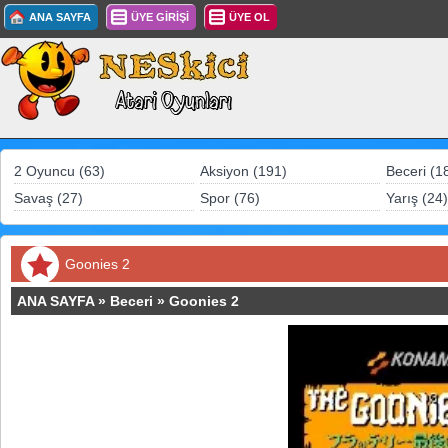
ANA SAYFA
ÜYE GİRİŞİ
ÜYE OL
2 Oyuncu (63)
Aksiyon (191)
Beceri (1
Savaş (27)
Spor (76)
Yarış (24)
Goonies 2
ANA SAYFA
»
Beceri
»
Goonies 2