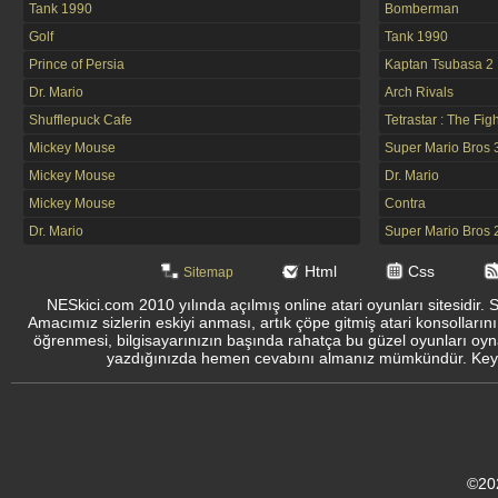
Tank 1990
Bomberman
Golf
Tank 1990
Prince of Persia
Kaptan Tsubasa 2
Dr. Mario
Arch Rivals
Shufflepuck Cafe
Tetrastar : The Fig
Mickey Mouse
Super Mario Bros 
Mickey Mouse
Dr. Mario
Mickey Mouse
Contra
Dr. Mario
Super Mario Bros 
Html
Css
Sitemap
NESkici.com 2010 yılında açılmış online atari oyunları sitesidir. 
Amacımız sizlerin eskiyi anması, artık çöpe gitmiş atari konsolların
öğrenmesi, bilgisayarınızın başında rahatça bu güzel oyunları oyna
yazdığınızda hemen cevabını almanız mümkündür. Keyifli
©20