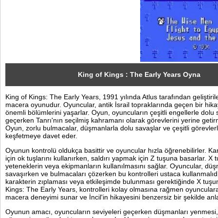
Sosyal
Facebook
Twitter
Instagram
King of Kings : The Early Years Oyna
King of Kings: The Early Years, 1991 yılında Atlus tarafından geliştiril
Pinterest
macera oyunudur. Oyuncular, antik İsrail topraklarında geçen bir hikay
önemli bölümlerini yaşarlar. Oyun, oyuncuların çeşitli engellerle dolu 
geçerken Tanrı'nın seçilmiş kahramanı olarak görevlerini yerine getirm
Oyun, zorlu bulmacalar, düşmanlarla dolu savaşlar ve çeşitli görevler
keşfetmeye davet eder.
Oyunun kontrolü oldukça basittir ve oyuncular hızla öğrenebilirler. Ka
için ok tuşlarını kullanırken, saldırı yapmak için Z tuşuna basarlar. X 
yeteneklerin veya ekipmanların kullanılmasını sağlar. Oyuncular, düş
savaşırken ve bulmacaları çözerken bu kontrolleri ustaca kullanmalıdı
karakterin zıplaması veya etkileşimde bulunması gerektiğinde X tuşuna
Kings: The Early Years, kontrolleri kolay olmasına rağmen oyunculara
macera deneyimi sunar ve İncil'in hikayesini benzersiz bir şekilde anla
Oyunun amacı, oyuncuların seviyeleri geçerken düşmanları yenmesi,