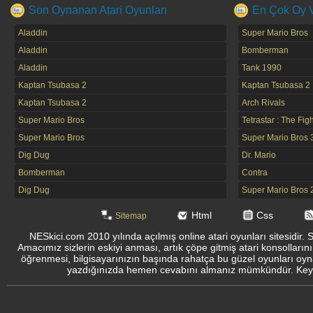
Son Oynanan Atari Oyunları
En Çok Oy Ve
Aladdin
Super Mario Bros
Aladdin
Bomberman
Aladdin
Tank 1990
Kaptan Tsubasa 2
Kaptan Tsubasa 2
Kaptan Tsubasa 2
Arch Rivals
Super Mario Bros
Tetrastar : The Fig
Super Mario Bros
Super Mario Bros 
Dig Dug
Dr. Mario
Bomberman
Contra
Dig Dug
Super Mario Bros 
Html
Css
Sitemap
NESkici.com 2010 yılında açılmış online atari oyunları sitesidir. 
Amacımız sizlerin eskiyi anması, artık çöpe gitmiş atari konsolların
öğrenmesi, bilgisayarınızın başında rahatça bu güzel oyunları oyna
yazdığınızda hemen cevabını almanız mümkündür. Keyifli