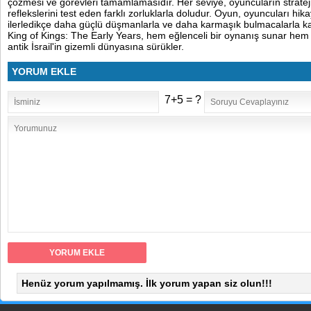
çözmesi ve görevleri tamamlamasıdır. Her seviye, oyuncuların strateji
reflekslerini test eden farklı zorluklarla doludur. Oyun, oyuncuları hi
ilerledikçe daha güçlü düşmanlarla ve daha karmaşık bulmacalarla karş
King of Kings: The Early Years, hem eğlenceli bir oynanış sunar hem
antik İsrail'in gizemli dünyasına sürükler.
YORUM EKLE
7+5 = ?
Henüz yorum yapılmamış. İlk yorum yapan siz olun!!!