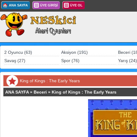
ANA SAYFA
ÜYE GİRİŞİ
ÜYE OL
2 Oyuncu (63)
Aksiyon (191)
Beceri (1
Savaş (27)
Spor (76)
Yarış (24)
King of Kings : The Early Years
ANA SAYFA
»
Beceri
»
King of Kings : The Early Years