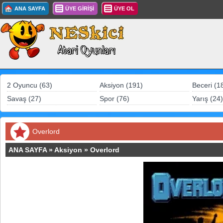
ANA SAYFA
ÜYE GİRİŞİ
ÜYE OL
2 Oyuncu (63)
Aksiyon (191)
Beceri (1
Savaş (27)
Spor (76)
Yarış (24)
Overlord
ANA SAYFA
»
Aksiyon
»
Overlord