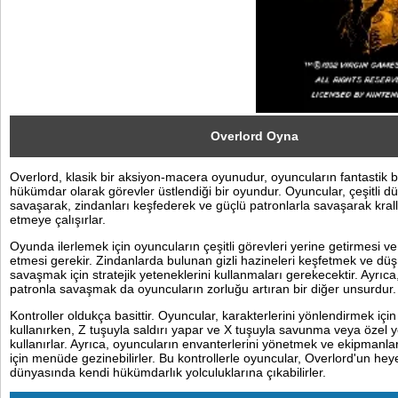
Sosyal
Facebook
Twitter
Instagram
Overlord Oyna
Overlord, klasik bir aksiyon-macera oyunudur, oyuncuların fantastik b
Pinterest
hükümdar olarak görevler üstlendiği bir oyundur. Oyuncular, çeşitli d
savaşarak, zindanları keşfederek ve güçlü patronlarla savaşarak krallı
etmeye çalışırlar.
Oyunda ilerlemek için oyuncuların çeşitli görevleri yerine getirmesi v
etmesi gerekir. Zindanlarda bulunan gizli hazineleri keşfetmek ve dü
savaşmak için stratejik yeteneklerini kullanmaları gerekecektir. Ayrıc
patronla savaşmak da oyuncuların zorluğu artıran bir diğer unsurdur.
Kontroller oldukça basittir. Oyuncular, karakterlerini yönlendirmek için
kullanırken, Z tuşuyla saldırı yapar ve X tuşuyla savunma veya özel y
kullanırlar. Ayrıca, oyuncuların envanterlerini yönetmek ve ekipmanlar
için menüde gezinebilirler. Bu kontrollerle oyuncular, Overlord'un hey
dünyasında kendi hükümdarlık yolculuklarına çıkabilirler.