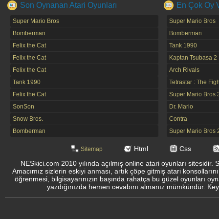
Son Oynanan Atari Oyunları
En Çok Oy Ve
Super Mario Bros
Super Mario Bros
Bomberman
Bomberman
Felix the Cat
Tank 1990
Felix the Cat
Kaptan Tsubasa 2
Felix the Cat
Arch Rivals
Tank 1990
Tetrastar : The Fig
Felix the Cat
Super Mario Bros 
SonSon
Dr. Mario
Snow Bros.
Contra
Bomberman
Super Mario Bros 
Html
Css
Sitemap
NESkici.com 2010 yılında açılmış online atari oyunları sitesidir. 
Amacımız sizlerin eskiyi anması, artık çöpe gitmiş atari konsolların
öğrenmesi, bilgisayarınızın başında rahatça bu güzel oyunları oyna
yazdığınızda hemen cevabını almanız mümkündür. Keyifli