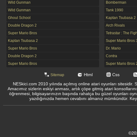
Wild Gunman
Bomberman
Wild Gunman
Tank 1990
Ghoul School
Kaptan Tsubasa 2
Double Dragon 2
Arch Rivals
Super Mario Bros
Tetrastar : The Fig
Kaptan Tsubasa 2
Super Mario Bros 
Super Mario Bros
Dr. Mario
Double Dragon 2
Contra
Super Mario Bros
Super Mario Bros 
Html
Css
Sitemap
NESkici.com 2010 yılında açılmış online atari oyunları sitesidir. 
Amacımız sizlerin eskiyi anması, artık çöpe gitmiş atari konsolların
öğrenmesi, bilgisayarınızın başında rahatça bu güzel oyunları oyna
yazdığınızda hemen cevabını almanız mümkündür. Keyifli
©20