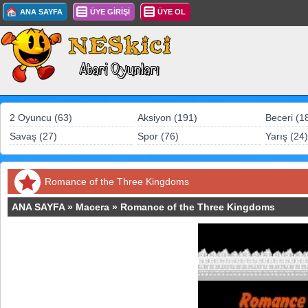
ANA SAYFA
ÜYE GİRİŞİ
ÜYE OL
2 Oyuncu (63)
Aksiyon (191)
Beceri (1
Savaş (27)
Spor (76)
Yarış (24)
Romance of the Three Kingdoms
ANA SAYFA
»
Macera
»
Romance of the Three Kingdoms