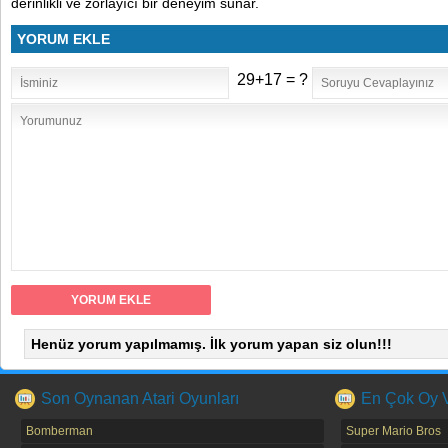
derinlikli ve zorlayıcı bir deneyim sunar.
YORUM EKLE
29+17 = ?
Henüz yorum yapılmamış. İlk yorum yapan siz olun!!!
Son Oynanan Atari Oyunları
En Çok Oy Ve
Bomberman
Super Mario Bros