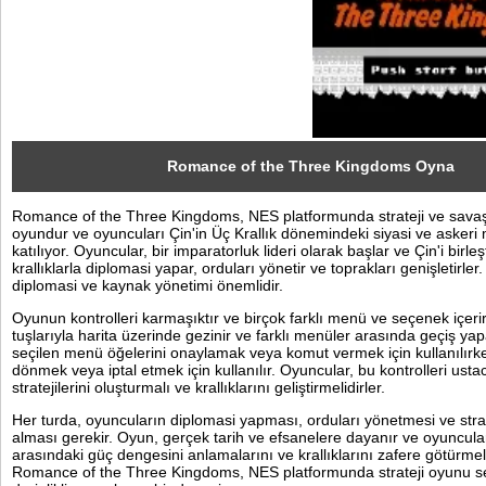
Sosyal
Facebook
Twitter
Instagram
Romance of the Three Kingdoms Oyna
Romance of the Three Kingdoms, NES platformunda strateji ve savaş 
Pinterest
oyundur ve oyuncuları Çin'in Üç Krallık dönemindeki siyasi ve askeri
katılıyor. Oyuncular, bir imparatorluk lideri olarak başlar ve Çin'i birleş
krallıklarla diplomasi yapar, orduları yönetir ve toprakları genişletirler
diplomasi ve kaynak yönetimi önemlidir.
Oyunun kontrolleri karmaşıktır ve birçok farklı menü ve seçenek içeri
tuşlarıyla harita üzerinde gezinir ve farklı menüler arasında geçiş yap
seçilen menü öğelerini onaylamak veya komut vermek için kullanılırke
dönmek veya iptal etmek için kullanılır. Oyuncular, bu kontrolleri usta
stratejilerini oluşturmalı ve krallıklarını geliştirmelidirler.
Her turda, oyuncuların diplomasi yapması, orduları yönetmesi ve strat
alması gerekir. Oyun, gerçek tarih ve efsanelere dayanır ve oyuncuların
arasındaki güç dengesini anlamalarını ve krallıklarını zafere götürmeler
Romance of the Three Kingdoms, NES platformunda strateji oyunu se