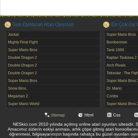
Son Oynanan Atari Oyunları
En Çok Oy Ve
Jackal
Super Mario Bros
Mighty Final Fight
Bomberman
Super Mario Bros
Tank 1990
Double Dragon 2
Kaptan Tsubasa 2
Double Dragon 2
Arch Rivals
Double Dragon 2
Tetrastar : The Fig
Super Mario Bros
Super Mario Bros 
Snow Bros.
Dr. Mario
Megaman 2
Contra
Super Mario World
Super Mario Bros 
Html
Css
Sitemap
NESkici.com 2010 yılında açılmış online atari oyunları sitesidir. 
Amacımız sizlerin eskiyi anması, artık çöpe gitmiş atari konsolların
öğrenmesi, bilgisayarınızın başında rahatça bu güzel oyunları oyna