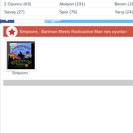
Sosyal
2 Oyuncu (63)
Aksiyon (191)
Beceri (1
Savaş (27)
Spor (76)
Yarış (24)
Facebook
Twitter
Simpsons : Bartman Meets Radioactive Man nes oyunları
Instagram
Pinterest
Simpsons :
Bartman Meets
Radioactive Man