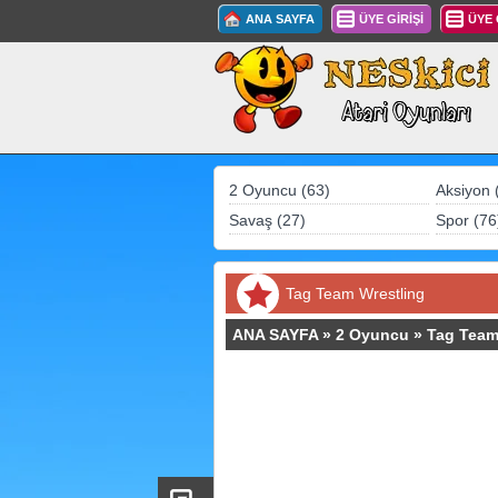
ANA SAYFA
ÜYE GİRİŞİ
ÜYE
2 Oyuncu (63)
Aksiyon 
Savaş (27)
Spor (76
Tag Team Wrestling
ANA SAYFA
»
2 Oyuncu
»
Tag Team