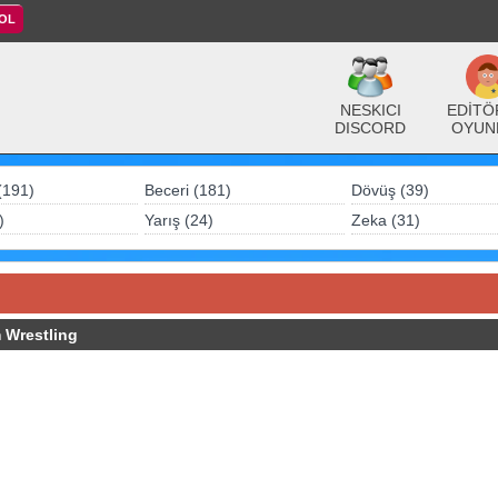
 OL
NESKICI
EDİTÖ
DISCORD
OYUN
(191)
Beceri (181)
Dövüş (39)
)
Yarış (24)
Zeka (31)
 Wrestling