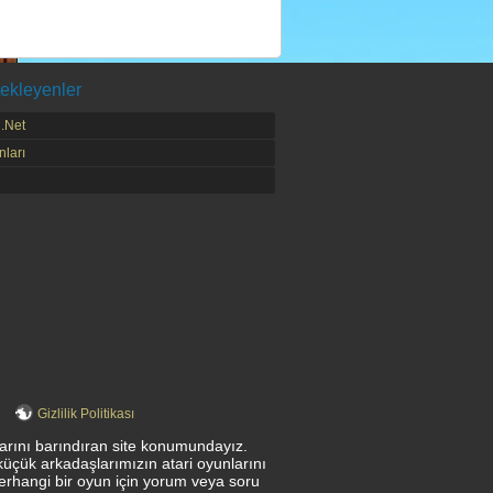
ekleyenler
.Net
ları
Gizlilik Politikası
nlarını barındıran site konumundayız.
küçük arkadaşlarımızın atari oyunlarını
herhangi bir oyun için yorum veya soru