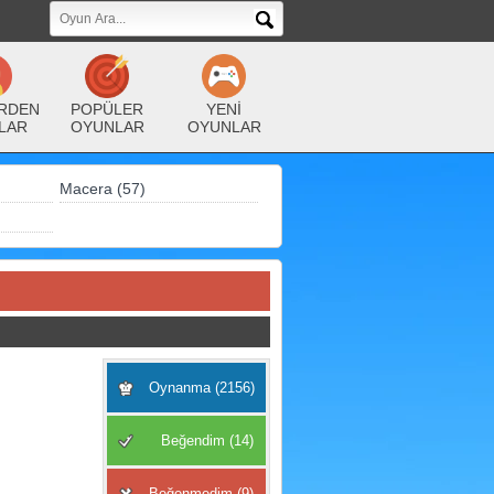
RDEN
POPÜLER
YENİ
LAR
OYUNLAR
OYUNLAR
Macera (57)
Oynanma (2156)
Beğendim (14)
Beğenmedim (9)