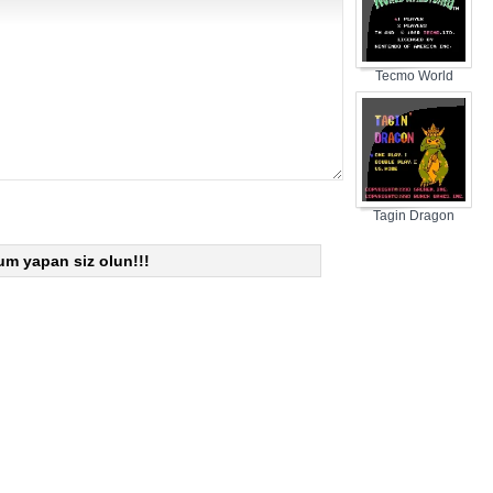
Tecmo World
Wrestling
Tagin Dragon
um yapan siz olun!!!