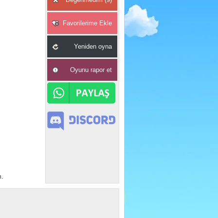
Favorilerime Ekle
Yeniden oyna
Oyunu rapor et
n.