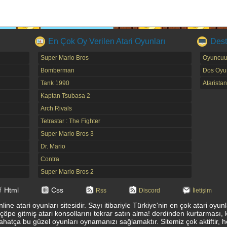
En Çok Oy Verilen Atari Oyunları
Dest
Super Mario Bros
Oyuncuu
Bomberman
Dos Oyun
Tank 1990
Ataristan
Kaptan Tsubasa 2
Arch Rivals
Tetrastar : The Fighter
Super Mario Bros 3
Dr. Mario
Contra
Super Mario Bros 2
Html
Css
Rss
Discord
İletişim
ine atari oyunları sitesidir. Sayı itibariyle Türkiye'nin en çok atari oyu
 çöpe gitmiş atari konsollarını tekrar satın alma! derdinden kurtarması, 
ahatça bu güzel oyunları oynamanızı sağlamaktır. Sitemiz çok aktiftir, 